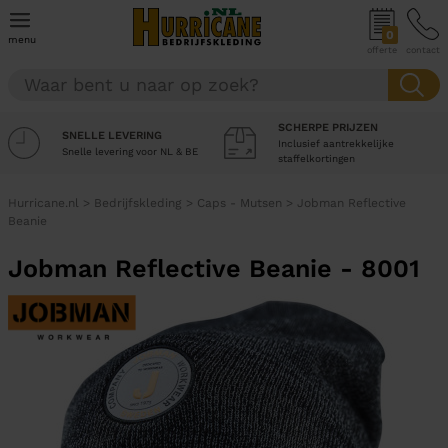
0
menu
offerte
contact
SCHERPE PRIJZEN
SNELLE LEVERING
Inclusief aantrekkelijke
Snelle levering voor NL & BE
staffelkortingen
Hurricane.nl
>
Bedrijfskleding
>
Caps - Mutsen
>
Jobman Reflective
Beanie
Jobman Reflective Beanie - 8001