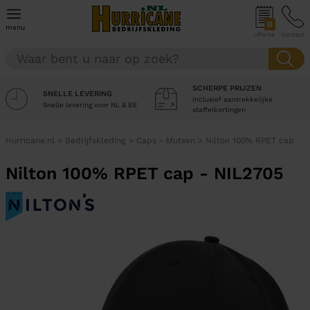
0
menu
offerte
contact
SCHERPE PRIJZEN
SNELLE LEVERING
Inclusief aantrekkelijke
Snelle levering voor NL & BE
staffelkortingen
Hurricane.nl
>
Bedrijfskleding
>
Caps - Mutsen
>
Nilton 100% RPET cap
Nilton 100% RPET cap - NIL2705