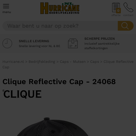
0
menu
offerte
contact
SCHERPE PRIJZEN
SNELLE LEVERING
Inclusief aantrekkelijke
Snelle levering voor NL & BE
staffelkortingen
Hurricane.nl
>
Bedrijfskleding
>
Caps - Mutsen
>
Caps
>
Clique Reflective
Cap
Clique Reflective Cap - 24068