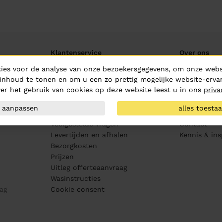
Klantenservice
Over ons
ies voor de analyse van onze bezoekersgegevens, om onze websi
Aanleveren artwork
Over Hurric
inhoud te tonen en om u een zo prettig mogelijke website-ervar
PMS kleurenwaaier
Routebeschr
er het gebruik van cookies op deze website leest u in ons
priva
Maatvoering
Vacatures
Drukproeven
MVO
aanpassen
alles toesta
Bewerkingen
Medewerker
Veelgestelde vragen
Contact
Levertijden en afhalen
Kennis & ins
Bezorgkosten
Prijzen
Uitleg offerteaanvraag
Wasinstructies
ag
Cookie consent