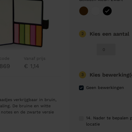
Kies een aantal
2
lcode
Vanaf prijs
869
€ 1,14
Kies bewerking(
3
Geen bewerkingen
djes verkrijgbaar in bruin,
aling. De bruine en witte
e notes en de zwarte versie
14. Nader te bepalen p
locatie