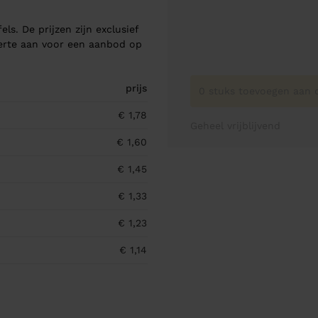
els. De prijzen zijn exclusief
ferte aan voor een aanbod op
prijs
0 stuks toevoegen aan o
€ 1,78
Geheel vrijblijvend
€ 1,60
€ 1,45
€ 1,33
€ 1,23
€ 1,14