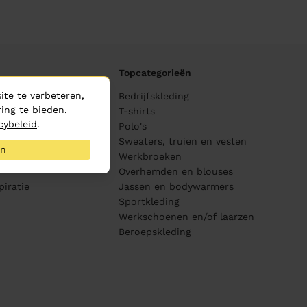
Topcategorieën
te te verbeteren,
ane
Bedrijfskleding
ing te bieden.
ijving
T-shirts
cybeleid
.
Polo's
Sweaters, truien en vesten
an
s
Werkbroeken
Overhemden en blouses
piratie
Jassen en bodywarmers
Sportkleding
Werkschoenen en/of laarzen
Beroepskleding