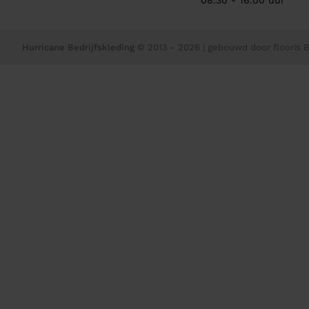
08:30 - 16.00 uur
Hurricane Bedrijfskleding
© 2013 - 2026
| gebouwd door
flooris B.