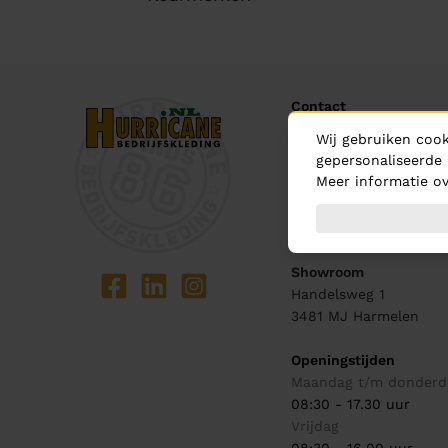
Contact
Wij gebruiken cook
Bel ons
gepersonaliseerde 
0348 - 444 440
Meer informatie ov
Mail ons
info@hurricane.nl
Showroom
Handelsweg 1
3481 MJ
Harmelen
Openingstijden
Maandag t/m donderd
08:30 - 17.30 uur
Vrijdag