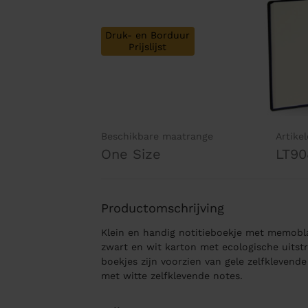
Druk- en Borduur
Prijslijst
Beschikbare maatrange
Artike
One Size
LT90
Productomschrijving
Klein en handig notitieboekje met memoblaa
zwart en wit karton met ecologische uitstr
boekjes zijn voorzien van gele zelfklevend
met witte zelfklevende notes.