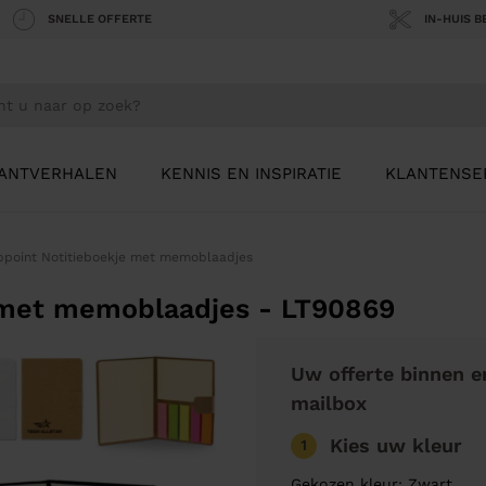
SNELLE OFFERTE
IN-HUIS 
ANTVERHALEN
KENNIS EN INSPIRATIE
KLANTENSE
ppoint Notitieboekje met memoblaadjes
 met memoblaadjes - LT90869
Uw offerte binnen e
mailbox
Kies uw kleur
1
Gekozen kleur: Zwart