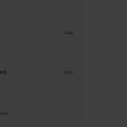
uitleg
en)
uitleg
rint