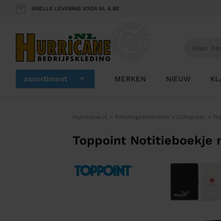
SNELLE LEVERING VOOR NL & BE
assortiment
MERKEN
NIEUW
KL
Hurricane.nl
>
Relatiegeschenken
>
Computer
>
To
Toppoint Notitieboekje