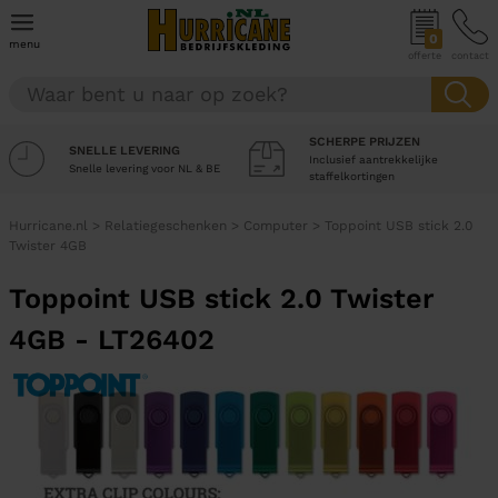
0
menu
offerte
contact
SCHERPE PRIJZEN
SNELLE LEVERING
Inclusief aantrekkelijke
Snelle levering voor NL & BE
staffelkortingen
Hurricane.nl
>
Relatiegeschenken
>
Computer
>
Toppoint USB stick 2.0
Twister 4GB
Toppoint USB stick 2.0 Twister
4GB - LT26402