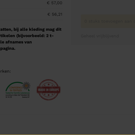
€ 57,00
€ 56,21
0 stuks toevoegen aan o
tten, bij alle kleding mag dit
kelen (bijvoorbeeld: 2 t-
Geheel vrijblijvend
male afnames van
pagina.
rken: