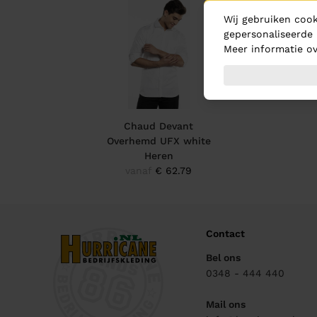
Wij gebruiken cook
gepersonaliseerde 
Meer informatie ov
Chaud Devant
Overhemd UFX white
Heren
vanaf
€ 62.79
Contact
Bel ons
0348 - 444 440
Mail ons