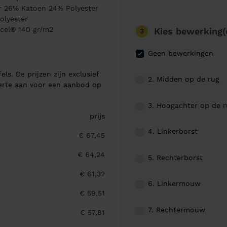
er 26% Katoen 24% Polyester
lyester
ncel® 140 gr/m2
Kies bewerking(
3
Geen bewerkingen
els. De prijzen zijn exclusief
2. Midden op de rug
ferte aan voor een aanbod op
3. Hoogachter op de 
prijs
4. Linkerborst
€ 67,45
€ 64,24
5. Rechterborst
€ 61,32
6. Linkermouw
€ 59,51
7. Rechtermouw
€ 57,81