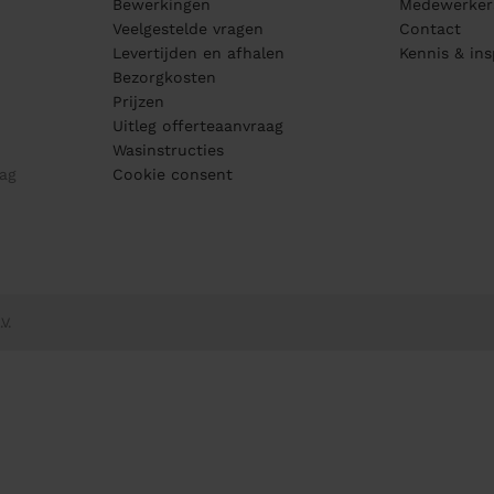
Bewerkingen
Medewerker
Veelgestelde vragen
Contact
Levertijden en afhalen
Kennis & ins
Bezorgkosten
Prijzen
Uitleg offerteaanvraag
Wasinstructies
ag
Cookie consent
V.