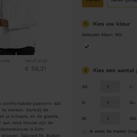
Heren (unise
Kies uw kleur
1
Gekozen kleur: Wit
lcode
Vanaf prijs
€ 56,21
Kies een aantal
2
XS
:
L
:
S
:
XL
:
en comfortabele pasvorm: dat
 te werken. Dankzij de
t je lichaam, en de gladde,
M
:
XX
er aan deze blouse zijn de
 damesblouse is licht
Ik weet de maten (nog
 knopen. Tailored fit. Button