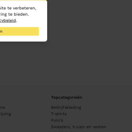
te te verbeteren,
ing te bieden.
cybeleid
.
an
Topcategorieën
ane
Bedrijfskleding
ijving
T-shirts
Polo's
Sweaters, truien en vesten