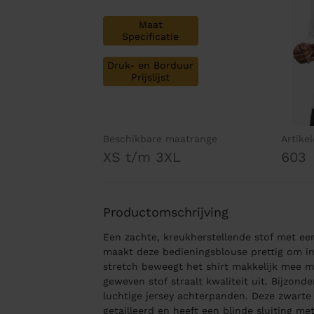
Maat
Specificatie
Druk- en Borduur
Prijslijst
Beschikbare maatrange
Artike
XS t/m 3XL
603
Productomschrijving
Een zachte, kreukherstellende stof met e
maakt deze bedieningsblouse prettig om in
stretch beweegt het shirt makkelijk mee me
geweven stof straalt kwaliteit uit. Bijzond
luchtige jersey achterpanden. Deze zwarte
getailleerd en heeft een blinde sluiting met