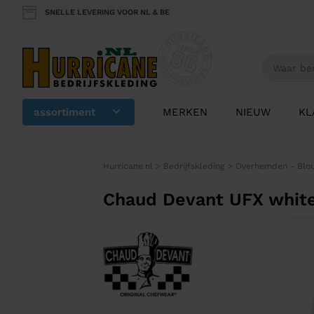
SNELLE LEVERING VOOR NL & BE
assortiment
MERKEN
NIEUW
KL
Hurricane.nl
>
Bedrijfskleding
>
Overhemden - Blo
Chaud Devant UFX whit