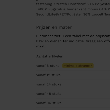
fastening. Stretch Hoofdstof 50% Polyest
T400® Rugstuk & binnenkant mouw 64% Po
SecondLife®rPET/Poliéster 36% Lyocell Te
Prijzen en maten
Hieronder ziet u een tabel met de prijsstaff
BTW en dienen ter indicatie. Vraag een of
maat.
Aantal artikelen
vanaf 6
stuks
minimale afname
*
vanaf 12
stuks
vanaf 24
stuks
vanaf 48
stuks
vanaf 96
stuks