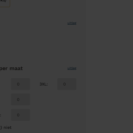
ks)
uitleg
per maat
uitleg
3XL
:
L
:
) niet