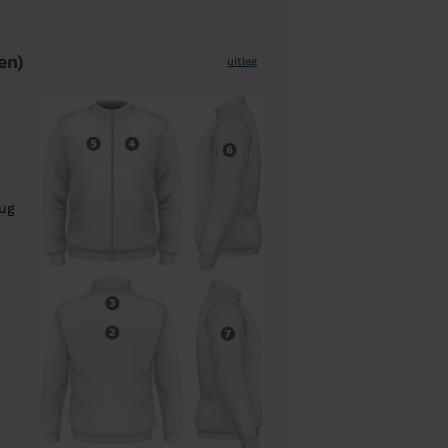
en)
uitleg
rug