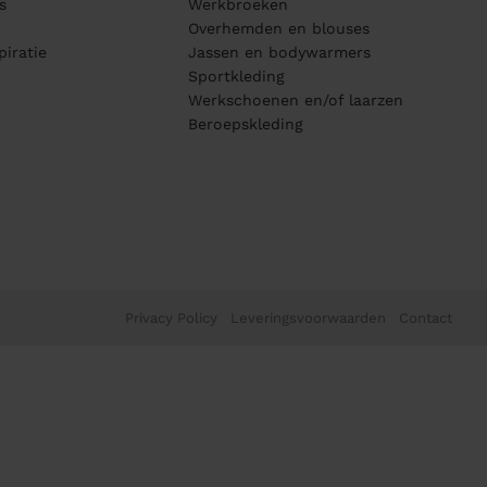
s
Werkbroeken
Overhemden en blouses
piratie
Jassen en bodywarmers
Sportkleding
Werkschoenen en/of laarzen
Beroepskleding
Privacy Policy
Leveringsvoorwaarden
Contact