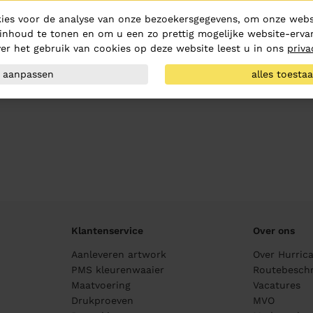
ies voor de analyse van onze bezoekersgegevens, om onze websi
inhoud te tonen en om u een zo prettig mogelijke website-ervar
er het gebruik van cookies op deze website leest u in ons
priva
aanpassen
alles toesta
Klantenservice
Over ons
Aanleveren artwork
Over Hurric
PMS kleurenwaaier
Routebeschr
Maatvoering
Vacatures
Drukproeven
MVO