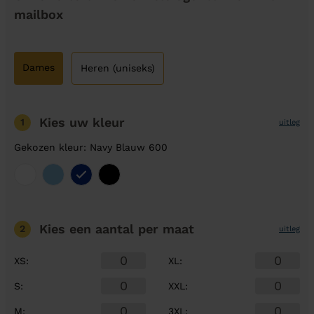
mailbox
Dames
Heren (uniseks)
Kies uw kleur
1
uitleg
Gekozen kleur: Navy Blauw 600
Kies een aantal
per maat
2
uitleg
XS
:
XL
:
S
:
XXL
:
M
:
3XL
: