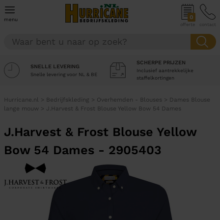
0
menu
offerte
contact
SCHERPE PRIJZEN
SNELLE LEVERING
Inclusief aantrekkelijke
Snelle levering voor NL & BE
staffelkortingen
Hurricane.nl
>
Bedrijfskleding
>
Overhemden - Blouses
>
Dames Blouse
lange mouw
>
J.Harvest & Frost Blouse Yellow Bow 54 Dames
J.Harvest & Frost Blouse Yellow
Bow 54 Dames - 2905403