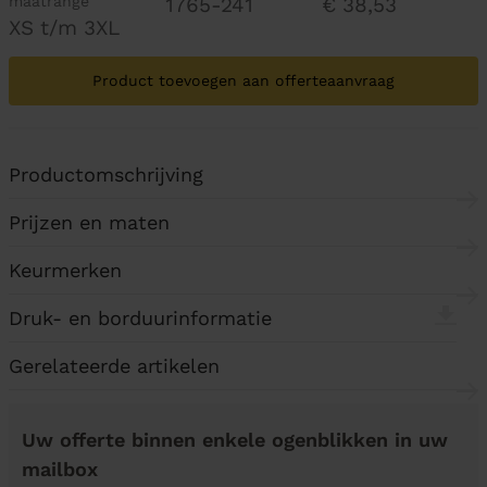
maatrange
1765-241
€ 38,53
XS t/m 3XL
Product toevoegen aan offerteaanvraag
Productomschrijving
Prijzen en maten
Keurmerken
Druk- en borduurinformatie
Gerelateerde artikelen
Uw offerte binnen enkele ogenblikken in uw
mailbox