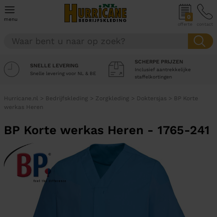
0
menu
offerte
contact
SCHERPE PRIJZEN
SNELLE LEVERING
Inclusief aantrekkelijke
Snelle levering voor NL & BE
staffelkortingen
Hurricane.nl
>
Bedrijfskleding
>
Zorgkleding
>
Doktersjas
>
BP Korte
werkas Heren
BP Korte werkas Heren - 1765-241