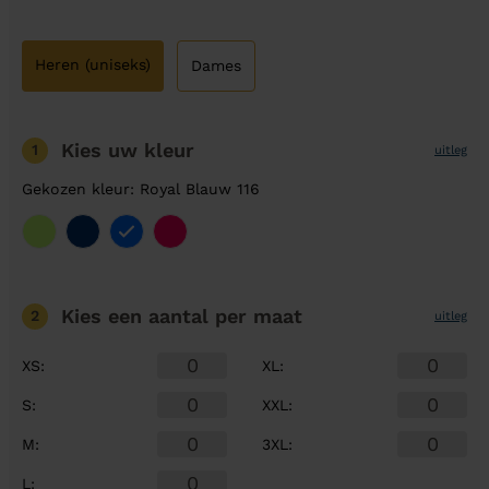
Heren (uniseks)
Dames
Kies uw kleur
1
uitleg
Gekozen kleur: Royal Blauw 116
Kies een aantal
per maat
2
uitleg
XS
:
XL
:
S
:
XXL
:
M
:
3XL
:
L
: