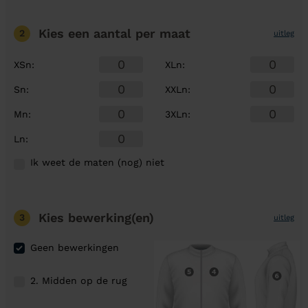
Kies een aantal
per maat
2
uitleg
XSn
:
XLn
:
Sn
:
XXLn
:
Mn
:
3XLn
:
Ln
:
Ik weet de maten (nog) niet
Kies bewerking(en)
3
uitleg
Geen bewerkingen
2. Midden op de rug