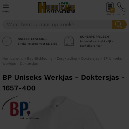
0
menu
offerte
contact
SCHERPE PRIJZEN
SNELLE LEVERING
Inclusief aantrekkelijke
Snelle levering voor NL & BE
staffelkortingen
Hurricane.nl
>
Bedrijfskleding
>
Zorgkleding
>
Doktersjas
>
BP Uniseks
Werkjas - Doktersjas
BP Uniseks Werkjas - Doktersjas -
1657-400