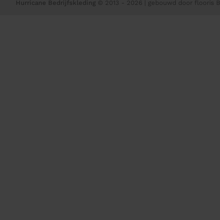
Hurricane Bedrijfskleding
© 2013 - 2026
| gebouwd door
flooris B.