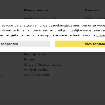
Klantenservice
Over ons
Aanleveren artwork
Over Hurric
PMS kleurenwaaier
Routebeschr
ies voor de analyse van onze bezoekersgegevens, om onze websi
Maatvoering
Vacatures
inhoud te tonen en om u een zo prettig mogelijke website-ervar
Drukproeven
MVO
er het gebruik van cookies op deze website leest u in ons
priva
Bewerkingen
Medewerker
aanpassen
alles toesta
Veelgestelde vragen
Contact
Levertijden en afhalen
Kennis & ins
Bezorgkosten
Prijzen
Uitleg offerteaanvraag
Wasinstructies
ag
Cookie consent