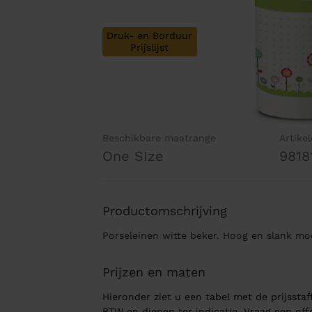
Druk- en Borduur
Prijslijst
Beschikbare maatrange
Artike
One SIze
9818
Productomschrijving
Porseleinen witte beker. Hoog en slank mo
Prijzen en maten
Hieronder ziet u een tabel met de prijsstaff
BTW en dienen ter indicatie. Vraag een of