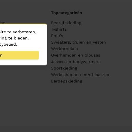
Topcategorieën
ane
Bedrijfskleding
ijving
T-shirts
te te verbeteren,
Polo's
ing te bieden.
Sweaters, truien en vesten
cybeleid
.
s
Werkbroeken
an
Overhemden en blouses
piratie
Jassen en bodywarmers
Sportkleding
Werkschoenen en/of laarzen
Beroepskleding