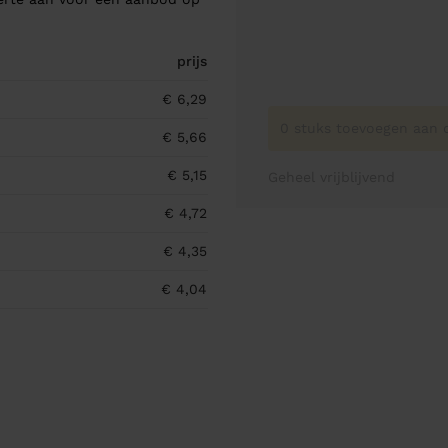
prijs
€ 6,29
0 stuks toevoegen aan o
€ 5,66
€ 5,15
Geheel vrijblijvend
€ 4,72
€ 4,35
€ 4,04