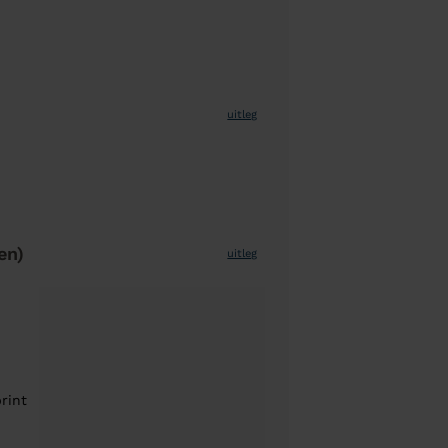
uitleg
en)
uitleg
rint