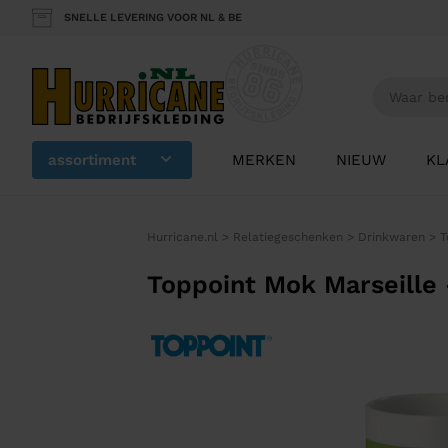
SNELLE LEVERING VOOR NL & BE
assortiment
MERKEN
NIEUW
KL
Hurricane.nl
>
Relatiegeschenken
>
Drinkwaren
>
T
Toppoint Mok Marseille 