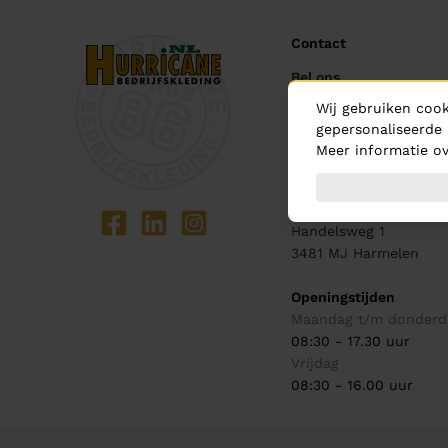
Contact
Bel ons
0348 - 444 440
Wij gebruiken cook
gepersonaliseerde 
Mail ons
Meer informatie ov
info@hurricane.nl
Showroom
Handelsweg 1
3481 MJ
Harmelen
Openingstijden
Maandag t/m donderd
08:30 - 17.30 uur
Vrijdag
08:30 - 16.00 uur