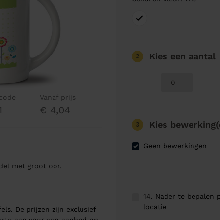
Kies een aantal
2
lcode
Vanaf prijs
1
€ 4,04
Kies bewerking(
3
Geen bewerkingen
del met groot oor.
14. Nader te bepalen p
locatie
els. De prijzen zijn exclusief
ferte aan voor een aanbod op