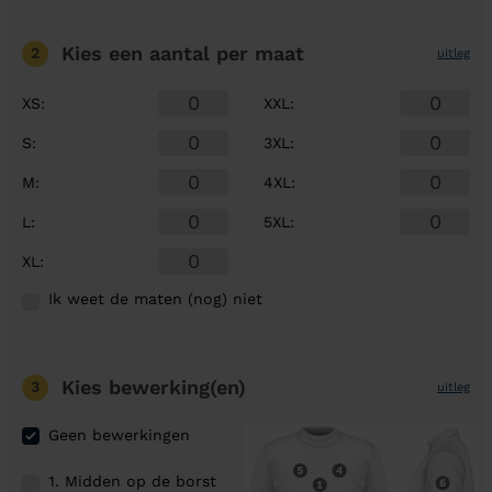
Kies een aantal
per maat
2
uitleg
XS
:
XXL
:
S
:
3XL
:
M
:
4XL
:
L
:
5XL
:
XL
:
Ik weet de maten (nog) niet
Kies bewerking(en)
3
uitleg
Geen bewerkingen
1. Midden op de borst