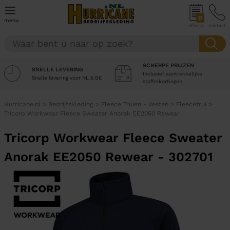
0
menu
offerte
contact
SCHERPE PRIJZEN
SNELLE LEVERING
Inclusief aantrekkelijke
Snelle levering voor NL & BE
staffelkortingen
Hurricane.nl
>
Bedrijfskleding
>
Fleece Truien - Vesten
>
Fleecetrui
>
Tricorp Workwear Fleece Sweater Anorak EE2050 Rewear
Tricorp Workwear Fleece Sweater
Anorak EE2050 Rewear - 302701