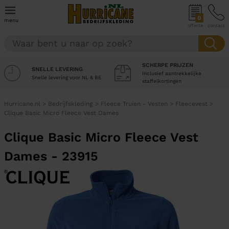
0
menu
offerte
contact
SCHERPE PRIJZEN
SNELLE LEVERING
Inclusief aantrekkelijke
Snelle levering voor NL & BE
staffelkortingen
Hurricane.nl
>
Bedrijfskleding
>
Fleece Truien - Vesten
>
Fleecevest
>
Clique Basic Micro Fleece Vest Dames
Clique Basic Micro Fleece Vest
Dames - 23915