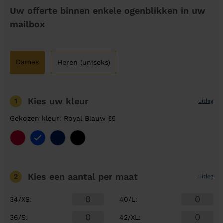
Uw offerte binnen enkele ogenblikken in uw
mailbox
Dames
Heren (uniseks)
Kies uw kleur
1
uitleg
Gekozen kleur: Royal Blauw 55
Kies een aantal
per maat
2
uitleg
34/XS
:
40/L
:
36/S
:
42/XL
: