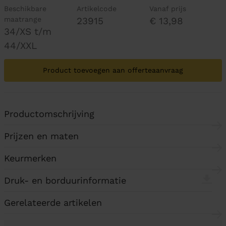
Beschikbare
Artikelcode
Vanaf prijs
maatrange
23915
€ 13,98
34/XS t/m
44/XXL
Product toevoegen aan offerteaanvraag
Productomschrijving
Prijzen en maten
Keurmerken
Druk- en borduurinformatie
Gerelateerde artikelen