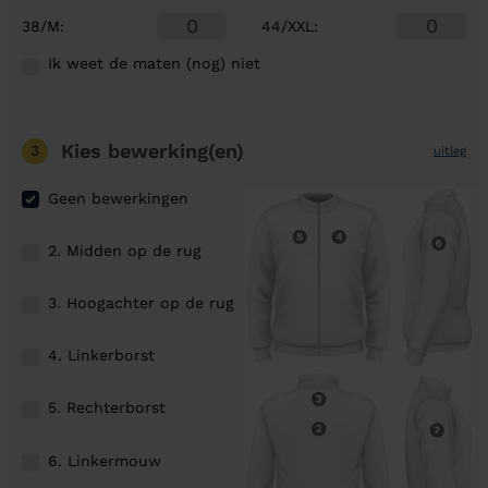
38/M
:
44/XXL
:
Ik weet de maten (nog) niet
Kies bewerking(en)
3
uitleg
Geen bewerkingen
2. Midden op de rug
3. Hoogachter op de rug
4. Linkerborst
5. Rechterborst
6. Linkermouw