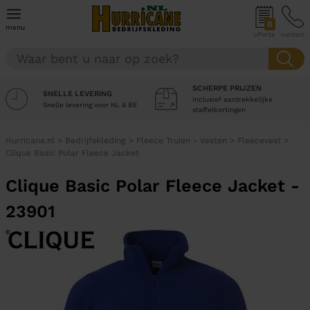
0
menu
offerte
contact
SCHERPE PRIJZEN
SNELLE LEVERING
Inclusief aantrekkelijke
Snelle levering voor NL & BE
staffelkortingen
Hurricane.nl
>
Bedrijfskleding
>
Fleece Truien - Vesten
>
Fleecevest
>
Clique Basic Polar Fleece Jacket
Clique Basic Polar Fleece Jacket -
23901