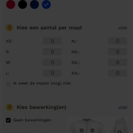
Kies een aantal
per maat
2
uitleg
XS
:
XL
:
S
:
XXL
:
M
:
3XL
:
L
:
4XL
:
Ik weet de maten (nog) niet
Kies bewerking(en)
3
uitleg
Geen bewerkingen