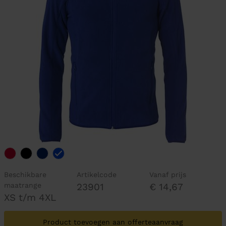
Beschikbare
Artikelcode
Vanaf prijs
maatrange
23901
€ 14,67
XS t/m 4XL
Product toevoegen aan offerteaanvraag