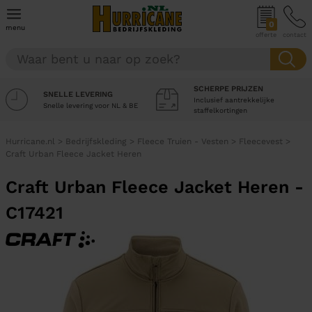
0
menu
offerte
contact
SCHERPE PRIJZEN
SNELLE LEVERING
Inclusief aantrekkelijke
Snelle levering voor NL & BE
staffelkortingen
Hurricane.nl
>
Bedrijfskleding
>
Fleece Truien - Vesten
>
Fleecevest
>
Craft Urban Fleece Jacket Heren
Craft Urban Fleece Jacket Heren -
C17421