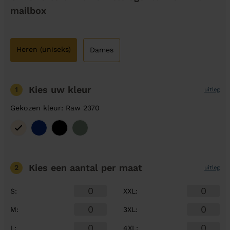
mailbox
Heren (uniseks)
Dames
Kies uw kleur
1
uitleg
Gekozen kleur: Raw 2370
Kies een aantal
per maat
2
uitleg
S
:
XXL
:
M
:
3XL
:
L
:
4XL
: