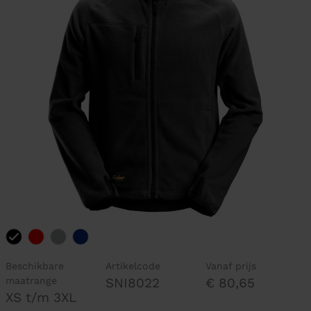
Beschikbare
Artikelcode
Vanaf prijs
maatrange
SNI8022
€ 80,65
XS t/m 3XL