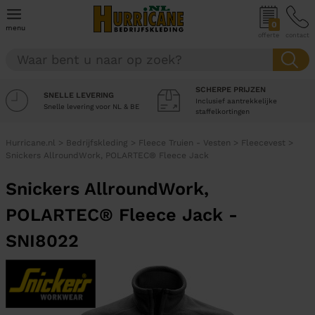
0
menu
offerte
contact
SCHERPE PRIJZEN
SNELLE LEVERING
Inclusief aantrekkelijke
Snelle levering voor NL & BE
staffelkortingen
Hurricane.nl
>
Bedrijfskleding
>
Fleece Truien - Vesten
>
Fleecevest
>
Snickers AllroundWork, POLARTEC® Fleece Jack
Snickers AllroundWork,
POLARTEC® Fleece Jack -
SNI8022