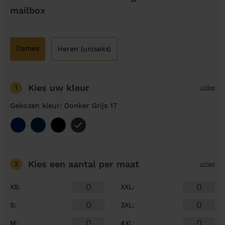
mailbox
Dames
Heren (uniseks)
Kies uw kleur
1
uitleg
Gekozen kleur: Donker Grijs 17
Kies een aantal
per maat
2
uitleg
XS
:
XXL
:
S
:
3XL
:
M
:
4XL
: