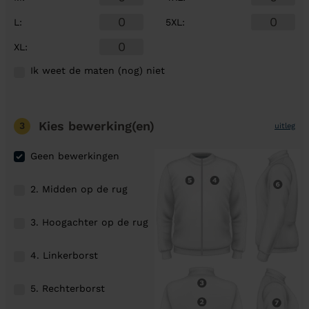
L
:
5XL
:
XL
:
Ik weet de maten (nog) niet
Kies bewerking(en)
3
uitleg
Geen bewerkingen
2. Midden op de rug
3. Hoogachter op de rug
4. Linkerborst
5. Rechterborst