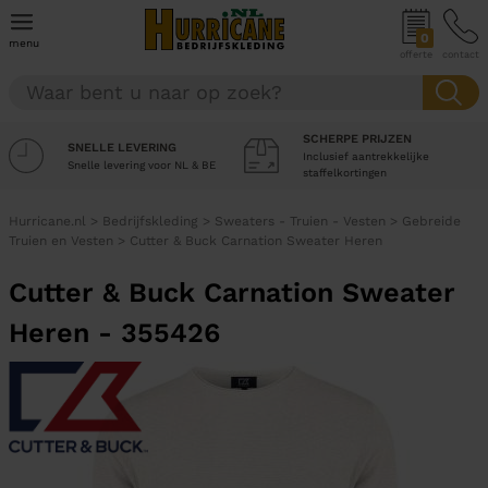
0
menu
offerte
contact
SCHERPE PRIJZEN
SNELLE LEVERING
Inclusief aantrekkelijke
Snelle levering voor NL & BE
staffelkortingen
Hurricane.nl
>
Bedrijfskleding
>
Sweaters - Truien - Vesten
>
Gebreide
Truien en Vesten
>
Cutter & Buck Carnation Sweater Heren
Cutter & Buck Carnation Sweater
Heren - 355426