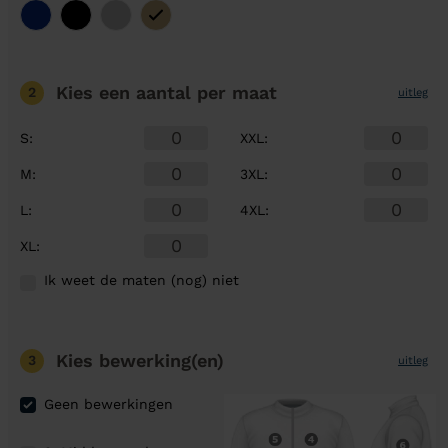
Kies een aantal
per maat
2
uitleg
S
:
XXL
:
M
:
3XL
:
L
:
4XL
:
XL
:
Ik weet de maten (nog) niet
Kies bewerking(en)
3
uitleg
Geen bewerkingen