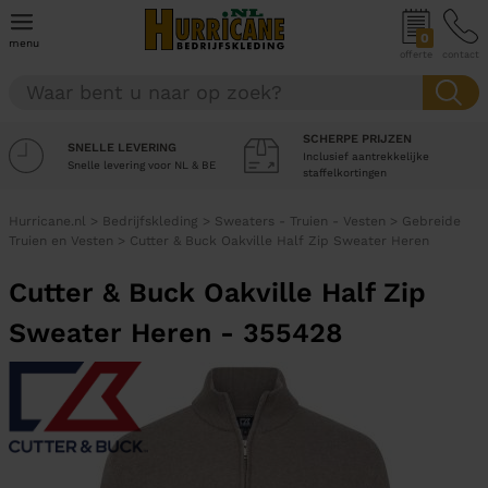
0
menu
offerte
contact
SCHERPE PRIJZEN
SNELLE LEVERING
Inclusief aantrekkelijke
Snelle levering voor NL & BE
staffelkortingen
Hurricane.nl
>
Bedrijfskleding
>
Sweaters - Truien - Vesten
>
Gebreide
Truien en Vesten
>
Cutter & Buck Oakville Half Zip Sweater Heren
Cutter & Buck Oakville Half Zip
Sweater Heren - 355428