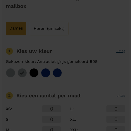
mailbox
Dames
Heren (uniseks)
Kies uw kleur
1
uitleg
Gekozen kleur: Antraciet grijs gemeleerd 909
Kies een aantal
per maat
2
uitleg
XS
:
L
:
S
:
XL
:
M
:
XXL
: