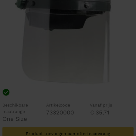
Beschikbare
Artikelcode
Vanaf prijs
maatrange
73320000
€ 35,71
One Size
Product toevoegen aan offerteaanvraag