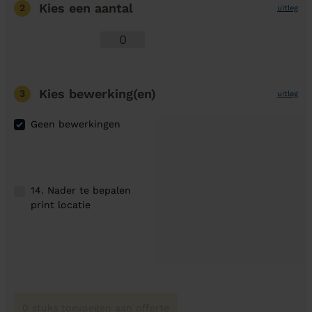
Kies een aantal
2
uitleg
Kies bewerking(en)
3
uitleg
Geen bewerkingen
14. Nader te bepalen
print locatie
0 stuks toevoegen aan offerte