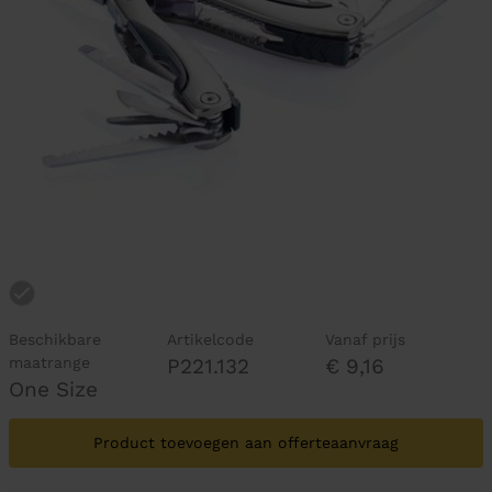
Beschikbare
Artikelcode
Vanaf prijs
maatrange
P221.132
€ 9,16
One Size
Product toevoegen aan offerteaanvraag