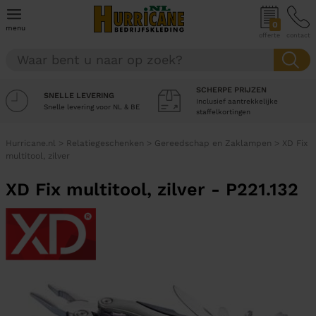
0
menu
offerte
contact
SCHERPE PRIJZEN
SNELLE LEVERING
Inclusief aantrekkelijke
Snelle levering voor NL & BE
staffelkortingen
Hurricane.nl
>
Relatiegeschenken
>
Gereedschap en Zaklampen
>
XD Fix
multitool, zilver
XD Fix multitool, zilver - P221.132