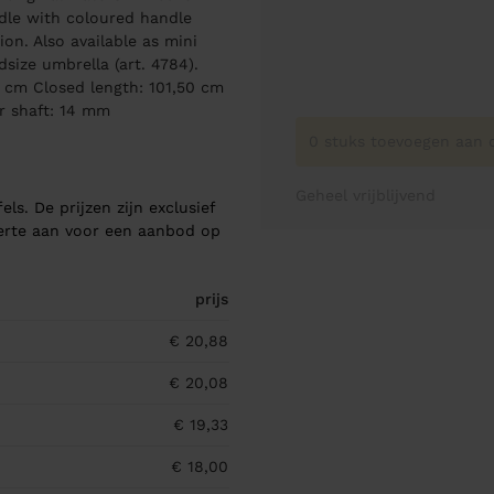
ndle with coloured handle
on. Also available as mini
size umbrella (art. 4784).
 cm Closed length: 101,50 cm
r shaft: 14 mm
0 stuks toevoegen aan o
Geheel vrijblijvend
els. De prijzen zijn exclusief
ferte aan voor een aanbod op
prijs
€ 20,88
€ 20,08
€ 19,33
€ 18,00