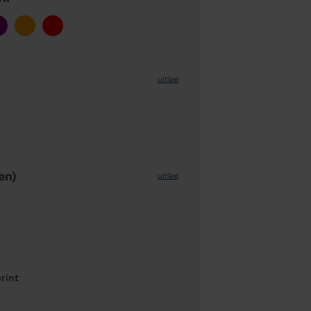
uitleg
en)
uitleg
rint