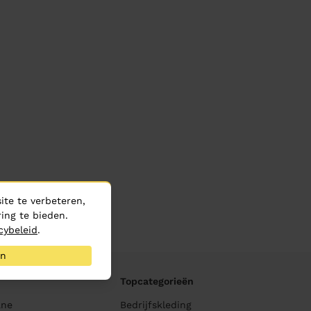
te te verbeteren,
ing te bieden.
cybeleid
.
an
Topcategorieën
ane
Bedrijfskleding