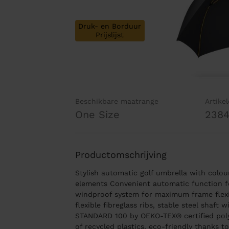
Druk- en Borduur
Prijslijst
Beschikbare maatrange
Artike
One Size
238
Productomschrijving
Stylish automatic golf umbrella with colo
elements Convenient automatic function fo
windproof system for maximum frame flexib
flexible fibreglass ribs, stable steel shaft 
STANDARD 100 by OEKO-TEX® certified pol
of recycled plastics, eco-friendly thanks t