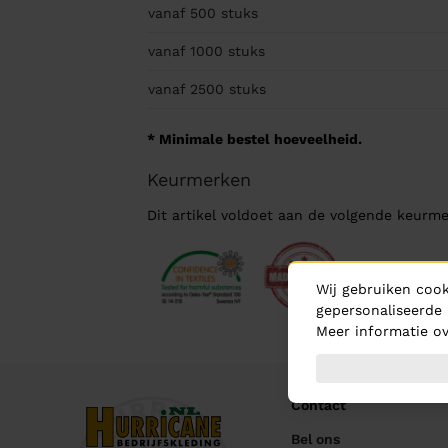
vanaf 500
stuks
vanaf 1000
stuks
vanaf 2500
stuks
* Minimale bestel hoeveelheid.
Keurmerken
Dit artikel voldoet aan de volgende keurme
Wij gebruiken cook
gepersonaliseerde 
Meer informatie ov
Contact
Bel ons