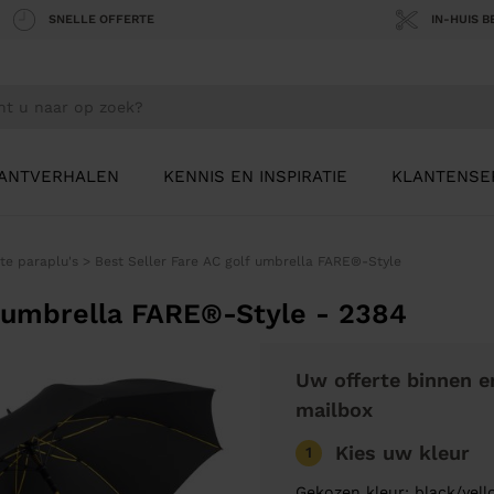
SNELLE OFFERTE
IN-HUIS 
ANTVERHALEN
KENNIS EN INSPIRATIE
KLANTENSE
te paraplu's
>
Best Seller Fare AC golf umbrella FARE®-Style
f umbrella FARE®-Style - 2384
Uw offerte binnen e
mailbox
Kies uw kleur
1
Gekozen kleur: black/yel