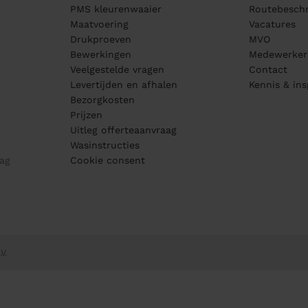
PMS kleurenwaaier
Routebeschr
Maatvoering
Vacatures
Drukproeven
MVO
Bewerkingen
Medewerker
Veelgestelde vragen
Contact
Levertijden en afhalen
Kennis & ins
Bezorgkosten
Prijzen
Uitleg offerteaanvraag
Wasinstructies
ag
Cookie consent
V.