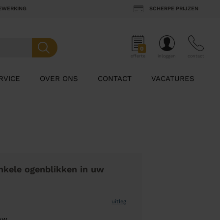
BEWERKING
SCHERPE PRIJZEN
0
offerte
inloggen
contact
RVICE
OVER ONS
CONTACT
VACATURES
nkele ogenblikken in uw
uitleg
low