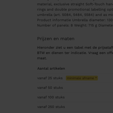
material, exclusive straight Soft-Touch ha
rings and double promotional labelling opti
umbrella (art. 5084, 5484, 5584) and as mid
Product informatie Umbrella diameter: 130
Number of panels: 8 Weight: 715 g Diamete
Prijzen en maten
Hieronder ziet u een tabel met de prijsstaff
BTW en dienen ter indicatie. Vraag een of
maat.
Aantal artikelen
vanaf 25
stuks
minimale afname
*
vanaf 50
stuks
vanaf 100
stuks
vanaf 250
stuks