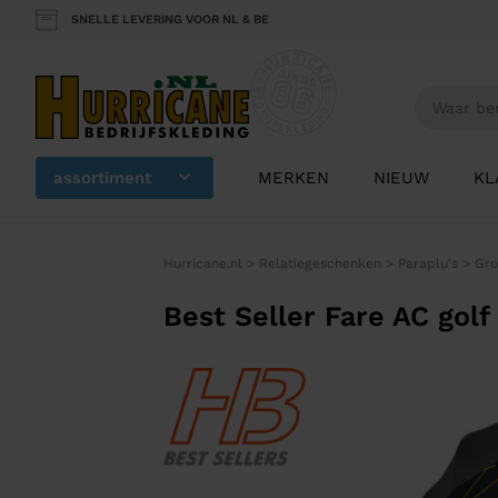
SNELLE LEVERING VOOR NL & BE
assortiment
MERKEN
NIEUW
KL
Hurricane.nl
>
Relatiegeschenken
>
Paraplu's
>
Gro
Best Seller Fare AC gol