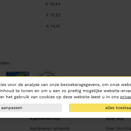
€ 16,84
€ 15,82
€ 14,91
rken:
ies voor de analyse van onze bezoekersgegevens, om onze websi
inhoud te tonen en om u een zo prettig mogelijke website-ervar
er het gebruik van cookies op deze website leest u in ons
priva
aanpassen
alles toesta
Klantenservice
Over ons
Aanleveren artwork
Over Hurric