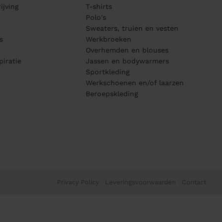
ijving
T-shirts
Polo's
Sweaters, truien en vesten
s
Werkbroeken
Overhemden en blouses
piratie
Jassen en bodywarmers
Sportkleding
Werkschoenen en/of laarzen
Beroepskleding
Privacy Policy
Leveringsvoorwaarden
Contact