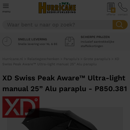
0
menu
offerte
contact
SCHERPE PRIJZEN
SNELLE LEVERING
Inclusief aantrekkelijke
Snelle levering voor NL & BE
staffelkortingen
Hurricane.nl
>
Relatiegeschenken
>
Paraplu's
>
Grote paraplu's
>
XD
Swiss Peak Aware™ Ultra-light manual 25” Alu paraplu
XD Swiss Peak Aware™ Ultra-light
manual 25” Alu paraplu - P850.381