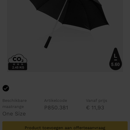
Beschikbare
Artikelcode
Vanaf prijs
maatrange
P850.381
€ 11,93
One Size
Product toevoegen aan offerteaanvraag