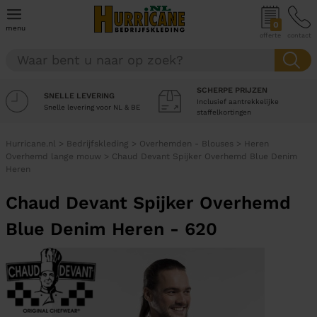
0
menu
offerte
contact
SCHERPE PRIJZEN
SNELLE LEVERING
Inclusief aantrekkelijke
Snelle levering voor NL & BE
staffelkortingen
Hurricane.nl
>
Bedrijfskleding
>
Overhemden - Blouses
>
Heren
Overhemd lange mouw
>
Chaud Devant Spijker Overhemd Blue Denim
Heren
Chaud Devant Spijker Overhemd
Blue Denim Heren - 620