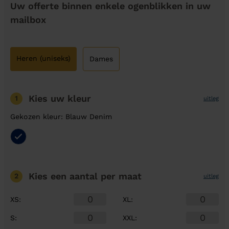
Uw offerte binnen enkele ogenblikken in uw
mailbox
Heren (uniseks)
Dames
Kies uw kleur
1
uitleg
Gekozen kleur: Blauw Denim
Kies een aantal
per maat
2
uitleg
XS
:
XL
:
S
:
XXL
: