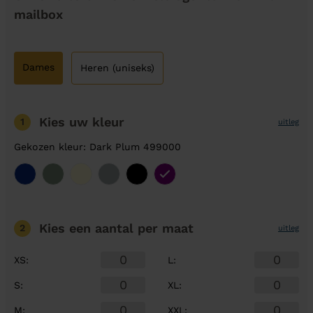
mailbox
Dames
Heren (uniseks)
Kies uw kleur
1
uitleg
Gekozen kleur: Dark Plum 499000
Kies een aantal
per maat
2
uitleg
XS
:
L
:
S
:
XL
:
M
:
XXL
: