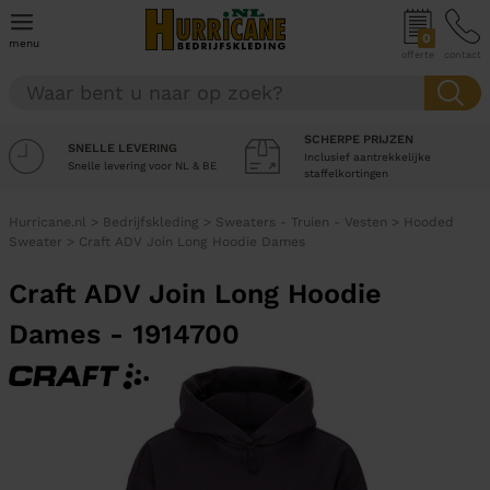
0
menu
offerte
contact
SCHERPE PRIJZEN
SNELLE LEVERING
Inclusief aantrekkelijke
Snelle levering voor NL & BE
staffelkortingen
Hurricane.nl
>
Bedrijfskleding
>
Sweaters - Truien - Vesten
>
Hooded
Sweater
>
Craft ADV Join Long Hoodie Dames
Craft ADV Join Long Hoodie
Dames - 1914700