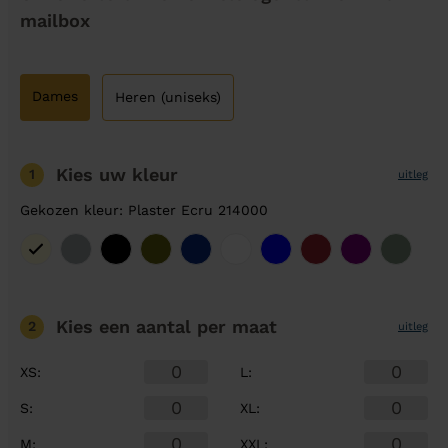
mailbox
Dames
Heren (uniseks)
Kies uw kleur
1
uitleg
Gekozen kleur: Plaster Ecru 214000
Kies een aantal
per maat
2
uitleg
XS
:
L
:
S
:
XL
:
M
:
XXL
: