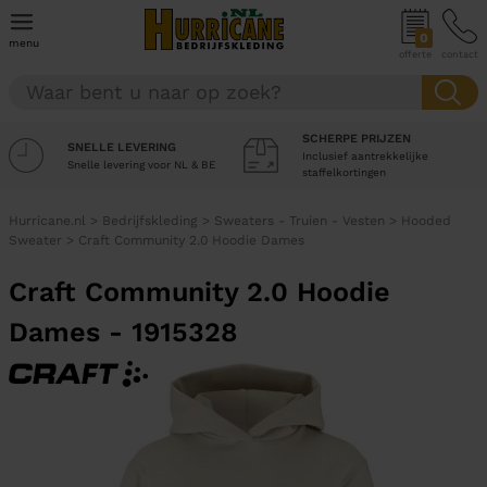
0
menu
offerte
contact
SCHERPE PRIJZEN
SNELLE LEVERING
Inclusief aantrekkelijke
Snelle levering voor NL & BE
staffelkortingen
Hurricane.nl
>
Bedrijfskleding
>
Sweaters - Truien - Vesten
>
Hooded
Sweater
>
Craft Community 2.0 Hoodie Dames
Craft Community 2.0 Hoodie
Dames - 1915328