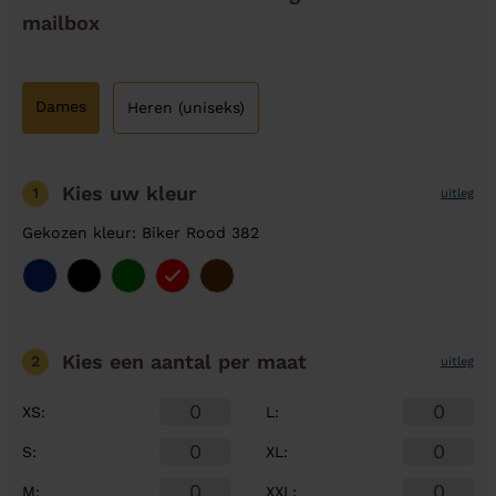
mailbox
Dames
Heren (uniseks)
Kies uw kleur
1
uitleg
Gekozen kleur: Biker Rood 382
Kies een aantal
per maat
2
uitleg
XS
:
L
:
S
:
XL
:
M
:
XXL
: