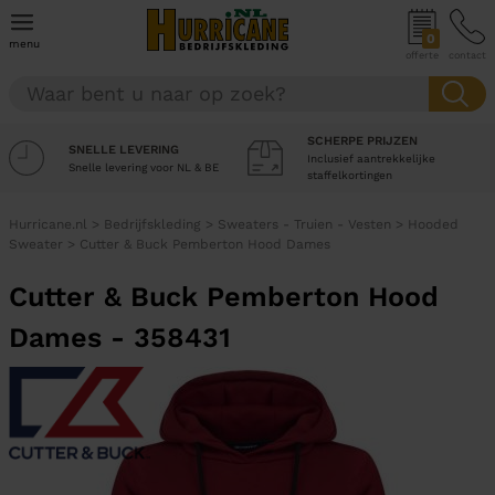
0
menu
offerte
contact
SCHERPE PRIJZEN
SNELLE LEVERING
Inclusief aantrekkelijke
Snelle levering voor NL & BE
staffelkortingen
Hurricane.nl
>
Bedrijfskleding
>
Sweaters - Truien - Vesten
>
Hooded
Sweater
>
Cutter & Buck Pemberton Hood Dames
Cutter & Buck Pemberton Hood
Dames - 358431