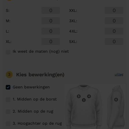
S
:
XXL
:
M
:
3XL
:
L
:
4XL
:
XL
:
5XL
:
Ik weet de maten (nog) niet
Kies bewerking(en)
3
uitleg
Geen bewerkingen
1. Midden op de borst
2. Midden op de rug
3. Hoogachter op de rug