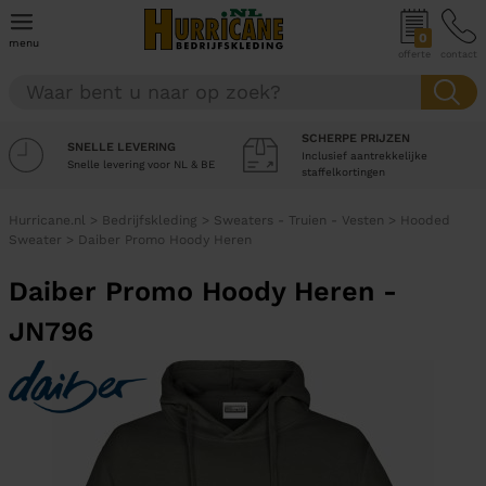
0
menu
offerte
contact
SCHERPE PRIJZEN
SNELLE LEVERING
Inclusief aantrekkelijke
Snelle levering voor NL & BE
staffelkortingen
Hurricane.nl
>
Bedrijfskleding
>
Sweaters - Truien - Vesten
>
Hooded
Sweater
>
Daiber Promo Hoody Heren
Daiber Promo Hoody Heren -
JN796