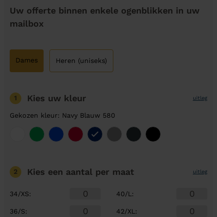
Uw offerte binnen enkele ogenblikken in uw
mailbox
Dames
Heren (uniseks)
Kies uw kleur
1
uitleg
Gekozen kleur: Navy Blauw 580
Kies een aantal
per maat
2
uitleg
34/XS
:
40/L
:
36/S
:
42/XL
: