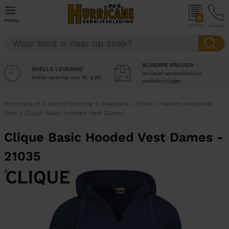
0
menu
offerte
contact
SCHERPE PRIJZEN
SNELLE LEVERING
Inclusief aantrekkelijke
Snelle levering voor NL & BE
staffelkortingen
Hurricane.nl
>
Bedrijfskleding
>
Sweaters - Truien - Vesten
>
Hooded
Vest
>
Clique Basic Hooded Vest Dames
Clique Basic Hooded Vest Dames -
21035