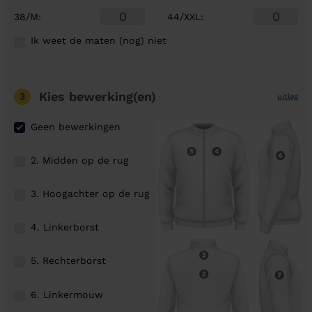
38/M
:
44/XXL
:
Ik weet de maten (nog) niet
Kies bewerking(en)
3
uitleg
Geen bewerkingen
2. Midden op de rug
3. Hoogachter op de rug
4. Linkerborst
5. Rechterborst
6. Linkermouw