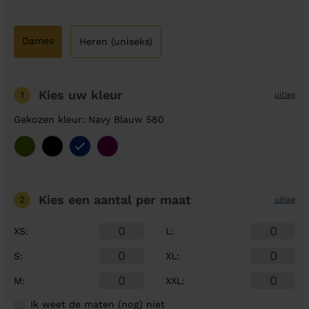
Dames
Heren (uniseks)
Kies uw kleur
1
uitleg
Gekozen kleur: Navy Blauw 580
Kies een aantal
per maat
2
uitleg
XS
:
L
:
S
:
XL
:
M
:
XXL
:
Ik weet de maten (nog) niet