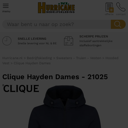
0
menu
offerte
contact
SCHERPE PRIJZEN
SNELLE LEVERING
Inclusief aantrekkelijke
Snelle levering voor NL & BE
staffelkortingen
Hurricane.nl
>
Bedrijfskleding
>
Sweaters - Truien - Vesten
>
Hooded
Vest
>
Clique Hayden Dames
Clique Hayden Dames - 21025