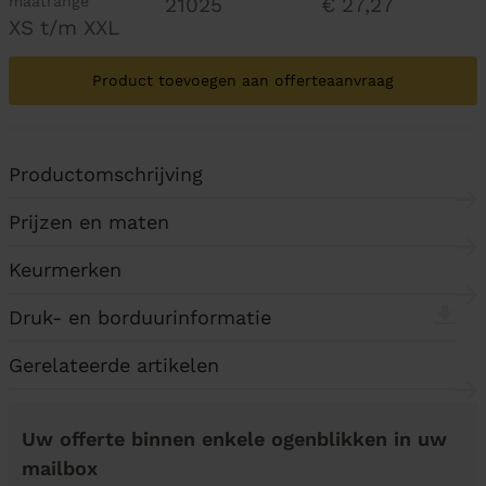
maatrange
21025
€ 27,27
XS t/m XXL
Product toevoegen aan offerteaanvraag
Productomschrijving
Prijzen en maten
Keurmerken
Druk- en borduurinformatie
Gerelateerde artikelen
Uw offerte binnen enkele ogenblikken in uw
mailbox