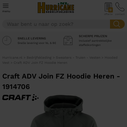
0
menu
offerte
contact
SCHERPE PRIJZEN
SNELLE LEVERING
Inclusief aantrekkelijke
Snelle levering voor NL & BE
staffelkortingen
Hurricane.nl
>
Bedrijfskleding
>
Sweaters - Truien - Vesten
>
Hooded
Vest
>
Craft ADV Join FZ Hoodie Heren
Craft ADV Join FZ Hoodie Heren -
1914706