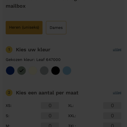
mailbox
Heren (uniseks)
Dames
Kies uw kleur
1
uitleg
Gekozen kleur: Leaf 647000
Kies een aantal
per maat
2
uitleg
XS
:
XL
:
S
:
XXL
:
M
:
3XL
: