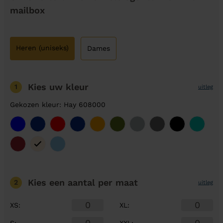
mailbox
Heren (uniseks)
Dames
Kies uw kleur
1
uitleg
Gekozen kleur: Hay 608000
Kies een aantal
per maat
2
uitleg
XS
:
XL
:
S
:
XXL
: