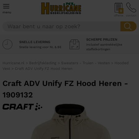
0
menu
offerte
contact
SCHERPE PRIJZEN
SNELLE LEVERING
Inclusief aantrekkelijke
Snelle levering voor NL & BE
staffelkortingen
Hurricane.nl
>
Bedrijfskleding
>
Sweaters - Truien - Vesten
>
Hooded
Vest
>
Craft ADV Unify FZ Hood Heren
Craft ADV Unify FZ Hood Heren -
1909132