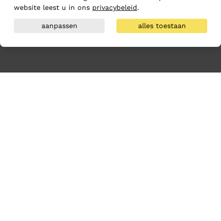
website leest u in ons
privacybeleid
.
aanpassen
alles toestaan