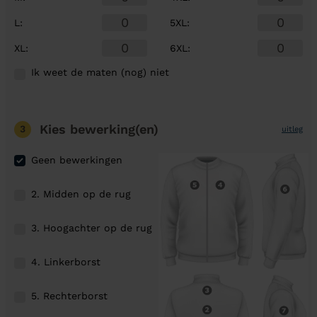
L
:
5XL
:
XL
:
6XL
:
Ik weet de maten (nog) niet
Kies bewerking(en)
3
uitleg
Geen bewerkingen
2. Midden op de rug
3. Hoogachter op de rug
4. Linkerborst
5. Rechterborst