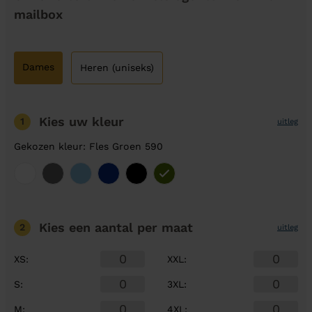
mailbox
Dames
Heren (uniseks)
Kies uw kleur
1
uitleg
Gekozen kleur: Fles Groen 590
Kies een aantal
per maat
2
uitleg
XS
:
XXL
:
S
:
3XL
:
M
:
4XL
: