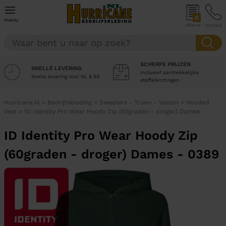
0
menu
offerte
contact
SCHERPE PRIJZEN
SNELLE LEVERING
Inclusief aantrekkelijke
Snelle levering voor NL & BE
staffelkortingen
Hurricane.nl
>
Bedrijfskleding
>
Sweaters - Truien - Vesten
>
Hooded
Vest
>
ID Identity Pro Wear Hoody Zip (60graden - droger) Dames
ID Identity Pro Wear Hoody Zip
(60graden - droger) Dames - 0389