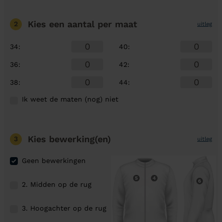
Kies een aantal
per maat
2
uitleg
34
:
40
:
36
:
42
:
38
:
44
:
Ik weet de maten (nog) niet
Kies bewerking(en)
3
uitleg
Geen bewerkingen
2. Midden op de rug
3. Hoogachter op de rug