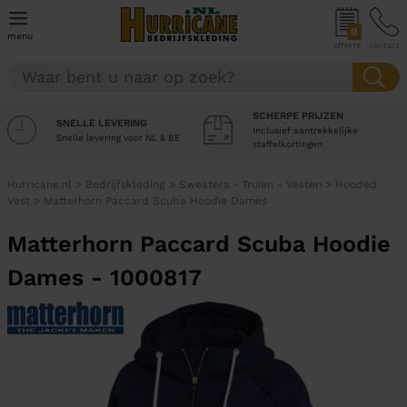
0
menu
offerte
contact
SCHERPE PRIJZEN
SNELLE LEVERING
Inclusief aantrekkelijke
Snelle levering voor NL & BE
staffelkortingen
Hurricane.nl
>
Bedrijfskleding
>
Sweaters - Truien - Vesten
>
Hooded
Vest
>
Matterhorn Paccard Scuba Hoodie Dames
Matterhorn Paccard Scuba Hoodie
Dames - 1000817