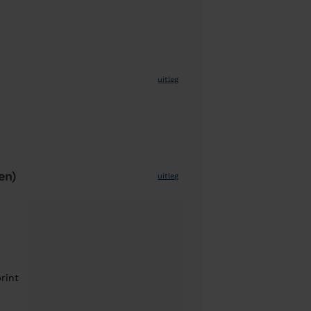
uitleg
en)
uitleg
rint