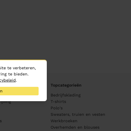
te te verbeteren,
ing te bieden.
cybeleid
.
Topcategorieën
an
ane
Bedrijfskleding
ijving
T-shirts
Polo's
Sweaters, truien en vesten
s
Werkbroeken
Overhemden en blouses