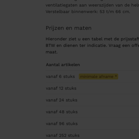
ventilatiegaten aan weerszijden van de he
Verstelbaar binnenwerk: 53 t/m 66 cm.
Prijzen en maten
Hieronder ziet u een tabel met de prijsstaff
BTW en dienen ter indicatie. Vraag een of
maat.
Aantal artikelen
vanaf 6
stuks
minimale afname
*
vanaf 12
stuks
vanaf 24
stuks
vanaf 48
stuks
vanaf 96
stuks
vanaf 252
stuks