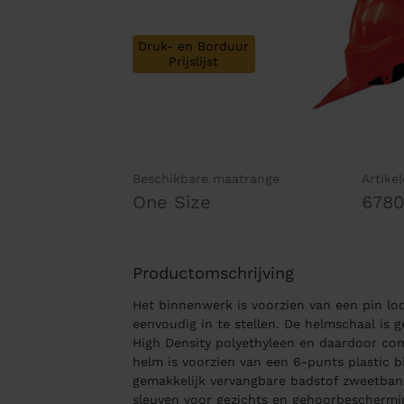
Druk- en Borduur
Prijslijst
Beschikbare maatrange
Artike
One Size
678
Productomschrijving
Het binnenwerk is voorzien van een pin loc
eenvoudig in te stellen. De helmschaal is
High Density polyethyleen en daardoor co
helm is voorzien van een 6-punts plastic 
gemakkelijk vervangbare badstof zweetba
sleuven voor gezichts en gehoorbeschermin