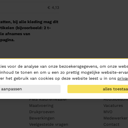
€ 4,13
tten, bij alle kleding mag dit
kelen (bijvoorbeeld: 2 t-
male afnames van
pagina.
ies voor de analyse van onze bezoekersgegevens, om onze websi
inhoud te tonen en om u een zo prettig mogelijke website-ervar
er het gebruik van cookies op deze website leest u in ons
priva
Klantenservice
Over ons
aanpassen
alles toesta
Aanleveren artwork
Over Hurric
PMS kleurenwaaier
Routebeschr
Maatvoering
Vacatures
Drukproeven
MVO
Bewerkingen
Medewerker
Veelgestelde vragen
Contact