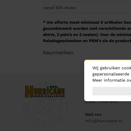
vanaf 504
stuks
* Uw offerte moet minimaal 6 artikelen beva
gecombineerd worden met verschillende arti
shirts, 2 polo’s en 2 vesten). Voor de mini
Relatiegeschenken en PBM’s zie de product
Keurmerken
Wij gebruiken cook
gepersonaliseerde 
Meer informatie ov
Contact
Bel ons
0348 - 444 440
Mail ons
info@hurricane.nl