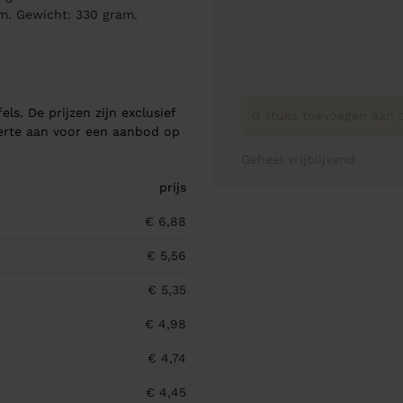
lm. Gewicht: 330 gram.
els. De prijzen zijn exclusief
0 stuks toevoegen aan o
ferte aan voor een aanbod op
Geheel vrijblijvend
prijs
€ 6,88
€ 5,56
€ 5,35
€ 4,98
€ 4,74
€ 4,45