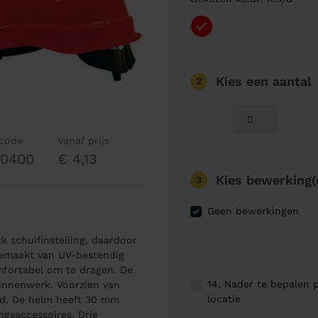
Kies een aantal
2
lcode
Vanaf prijs
00400
€ 4,13
Kies bewerking(
3
Geen bewerkingen
k schuifinstelling, daardoor
 gemaakt van UV-bestendig
mfortabel om te dragen. De
14. Nader te bepalen p
binnenwerk. Voorzien van
locatie
nd. De helm heeft 30 mm
gsaccessoires. Drie