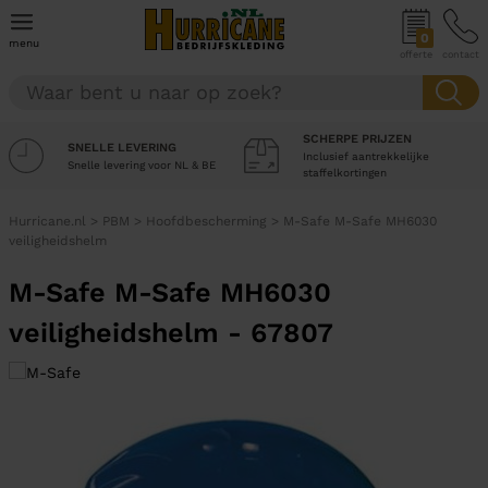
0
menu
offerte
contact
SCHERPE PRIJZEN
SNELLE LEVERING
Inclusief aantrekkelijke
Snelle levering voor NL & BE
staffelkortingen
Hurricane.nl
>
PBM
>
Hoofdbescherming
>
M-Safe M-Safe MH6030
veiligheidshelm
M-Safe M-Safe MH6030
veiligheidshelm - 67807