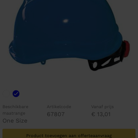
Beschikbare
Artikelcode
Vanaf prijs
maatrange
67807
€ 13,01
One Size
Product toevoegen aan offerteaanvraag