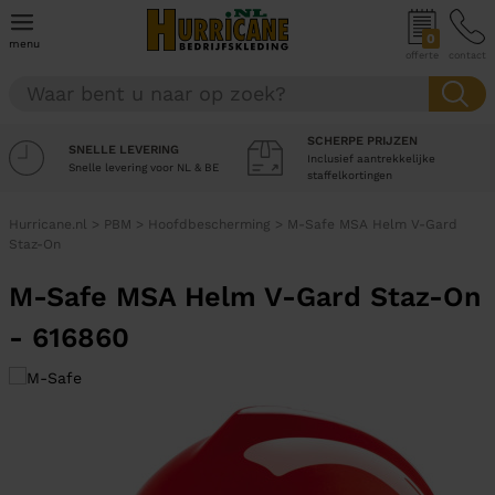
0
menu
offerte
contact
SCHERPE PRIJZEN
SNELLE LEVERING
Inclusief aantrekkelijke
Snelle levering voor NL & BE
staffelkortingen
Hurricane.nl
>
PBM
>
Hoofdbescherming
>
M-Safe MSA Helm V-Gard
Staz-On
M-Safe MSA Helm V-Gard Staz-On
- 616860