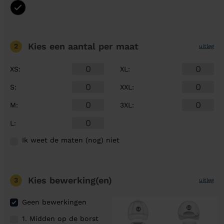
Kies een aantal
per maat
2
uitleg
XS
:
XL
:
S
:
XXL
:
M
:
3XL
:
L
:
Ik weet de maten (nog) niet
Kies bewerking(en)
3
uitleg
Geen bewerkingen
1. Midden op de borst