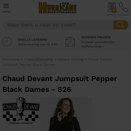
0
menu
offerte
contact
SCHERPE PRIJZEN
SNELLE LEVERING
Inclusief aantrekkelijke
Snelle levering voor NL & BE
staffelkortingen
Hurricane.nl
>
Bedrijfskleding
>
Horeca kleding
>
Chaud Devant
Jumpsuit Pepper Black Dames
Chaud Devant Jumpsuit Pepper
Black Dames - 826