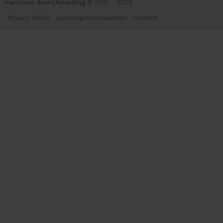
Hurricane Bedrijfskleding
© 2013 - 2026
Privacy Policy
Leveringsvoorwaarden
Contact