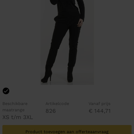
Beschikbare
Artikelcode
Vanaf prijs
maatrange
826
€ 144,71
XS t/m 3XL
Product toevoegen aan offerteaanvraag