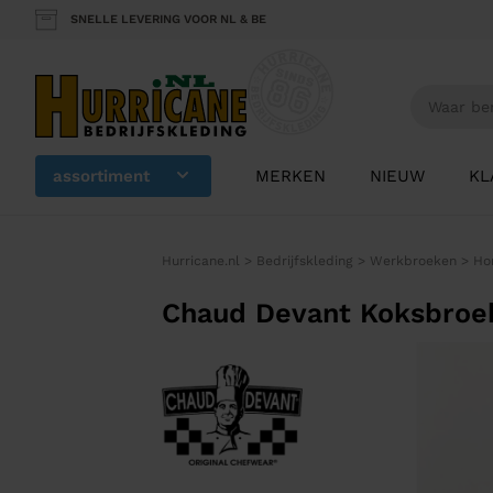
SNELLE LEVERING VOOR NL & BE
assortiment
MERKEN
NIEUW
KL
Hurricane.nl
>
Bedrijfskleding
>
Werkbroeken
>
Ho
Chaud Devant Koksbroek