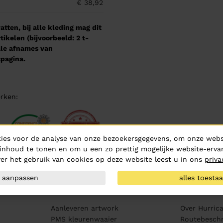
€ 38,92
tten, bij alle kleding mag dit
kelen (bijvoorbeeld: 2 t-
male afnames van
pagina.
rken:
ies voor de analyse van onze bezoekersgegevens, om onze websi
inhoud te tonen en om u een zo prettig mogelijke website-ervar
er het gebruik van cookies op deze website leest u in ons
priva
aanpassen
alles toesta
Klantenservice
Over ons
Aanleveren artwork
Over Hurric
PMS kleurenwaaier
Routebeschr