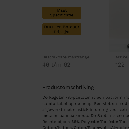
Maat
Specificatie
Druk- en Borduur
Prijslijst
Beschikbare maatrange
Artike
46 t/m 62
122
Productomschrijving
De Regular Fit-pantalon is een pasvorm me
comfortabel op de heup. Een vlot en mode
afgewerkt met elastiek in de rug voor extr
metalen aannaaiknoop. De Sabbia is een per
Rechte pijpen 65% Polyester/Poliéster/Poli
Cotton/Katoen/Coton/Baumwolle/Algodón/C