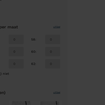
per maat
uitleg
58
:
60
:
62
:
) niet
en)
uitleg