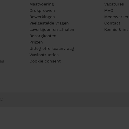
Maatvoering
Vacatures
Drukproeven
MVO
Bewerkingen
Medewerker
Veelgestelde vragen
Contact
Levertijden en afhalen
Kennis & ins
Bezorgkosten
Prijzen
Uitleg offerteaanvraag
Wasinstructies
ag
Cookie consent
V.