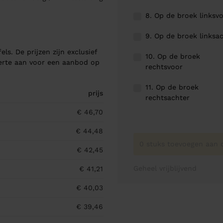
8. Op de broek linksv
9. Op de broek linksa
els. De prijzen zijn exclusief
10. Op de broek
ferte aan voor een aanbod op
rechtsvoor
11. Op de broek
prijs
rechtsachter
€ 46,70
€ 44,48
0 stuks toevoegen aan o
€ 42,45
Geheel vrijblijvend
€ 41,21
€ 40,03
€ 39,46