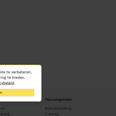
te te verbeteren,
ing te bieden.
cybeleid
.
an
Topcategorieën
ane
Bedrijfskleding
ijving
T-shirts