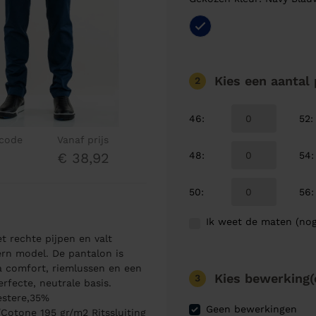
Kies een aantal
2
46
:
52
:
lcode
Vanaf prijs
48
:
54
:
€ 38,92
50
:
56
:
Ik weet de maten (nog
t rechte pijpen en valt
rn model. De pantalon is
a comfort, riemlussen en een
Kies bewerking(
3
fecte, neutrale basis.
estere,35%
Geen bewerkingen
otone 195 gr/m2 Ritssluiting