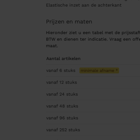
Elastische inzet aan de achterkant
Prijzen en maten
Hieronder ziet u een tabel met de prijsstaff
BTW en dienen ter indicatie. Vraag een of
maat.
Aantal artikelen
vanaf 6
stuks
minimale afname
*
vanaf 12
stuks
vanaf 24
stuks
vanaf 48
stuks
vanaf 96
stuks
vanaf 252
stuks