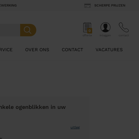
BEWERKING
SCHERPE PRIJZEN
0
offerte
inloggen
contact
RVICE
OVER ONS
CONTACT
VACATURES
nkele ogenblikken in uw
uitleg
w