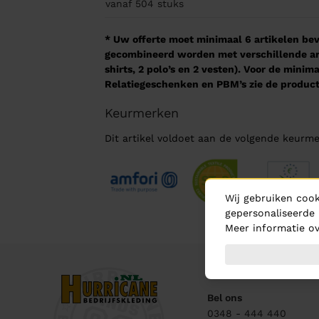
vanaf 504
stuks
* Uw offerte moet minimaal 6 artikelen beva
gecombineerd worden met verschillende arti
shirts, 2 polo’s en 2 vesten). Voor de mini
Relatiegeschenken en PBM’s zie de product
Keurmerken
Dit artikel voldoet aan de volgende keurme
Wij gebruiken cook
gepersonaliseerde 
Meer informatie ov
Contact
Bel ons
0348 - 444 440