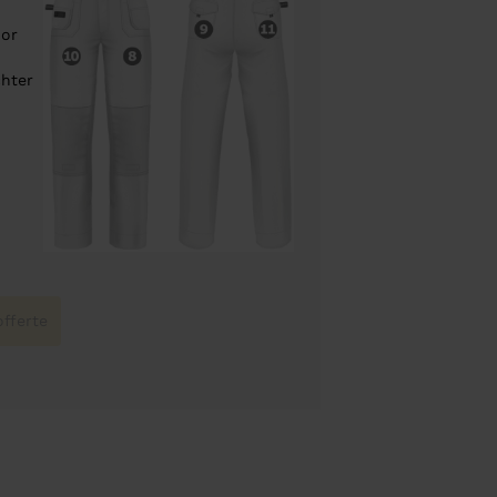
oor
chter
fferte