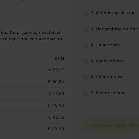
2. Midden op de rug
3. Hoogachter op de 
els. De prijzen zijn exclusief
ferte aan voor een aanbod op
4. Linkerborst
prijs
5. Rechterborst
€ 53,57
6. Linkermouw
€ 50,54
7. Rechtermouw
€ 47,83
€ 45,40
€ 42,52
0 stuks toevoegen aan o
€ 39,98