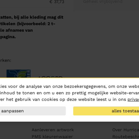
Geheel vrijblijvend
€ 37,73
tten, bij alle kleding mag dit
kelen (bijvoorbeeld: 2 t-
male afnames van
pagina.
rken:
ies voor de analyse van onze bezoekersgegevens, om onze websi
inhoud te tonen en om u een zo prettig mogelijke website-ervar
er het gebruik van cookies op deze website leest u in ons
priva
aanpassen
alles toesta
Klantenservice
Over ons
Aanleveren artwork
Over Hurric
PMS kleurenwaaier
Routebeschr