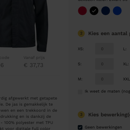
Kies een aantal
2
XS
:
L
:
lcode
Vanaf prijs
S
:
XL
:
36
€ 37,73
M
:
XX
Ik weet de maten (nog
rdig afgewerkt met getapete
. De jas is gemakkelijk te
uwen en een trekkoord in de
Kies bewerking(
3
drukking en is dankzij de
 - 100% polyester met TPU
Geen bewerkingen
 voor digitale full color