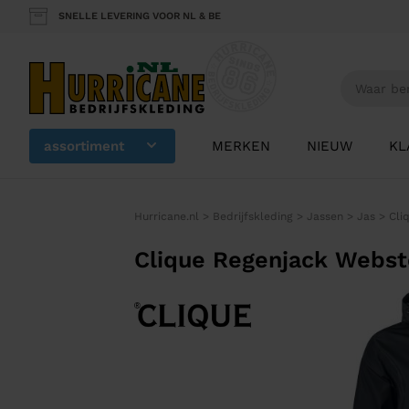
SNELLE LEVERING VOOR NL & BE
assortiment
MERKEN
NIEUW
KL
Hurricane.nl
>
Bedrijfskleding
>
Jassen
>
Jas
>
Cli
Clique Regenjack Webst