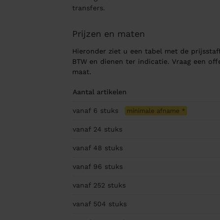
transfers.
Prijzen en maten
Hieronder ziet u een tabel met de prijsstaff
BTW en dienen ter indicatie. Vraag een of
maat.
Aantal artikelen
vanaf 6
stuks
minimale afname
*
vanaf 24
stuks
vanaf 48
stuks
vanaf 96
stuks
vanaf 252
stuks
vanaf 504
stuks