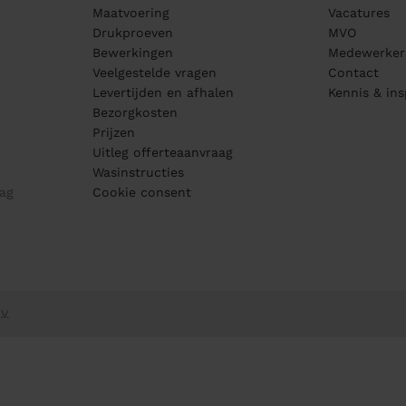
Maatvoering
Vacatures
Drukproeven
MVO
Bewerkingen
Medewerker
Veelgestelde vragen
Contact
Levertijden en afhalen
Kennis & ins
Bezorgkosten
Prijzen
Uitleg offerteaanvraag
Wasinstructies
ag
Cookie consent
V.