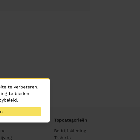
te te verbeteren,
ing te bieden.
cybeleid
.
an
Topcategorieën
ane
Bedrijfskleding
ijving
T-shirts