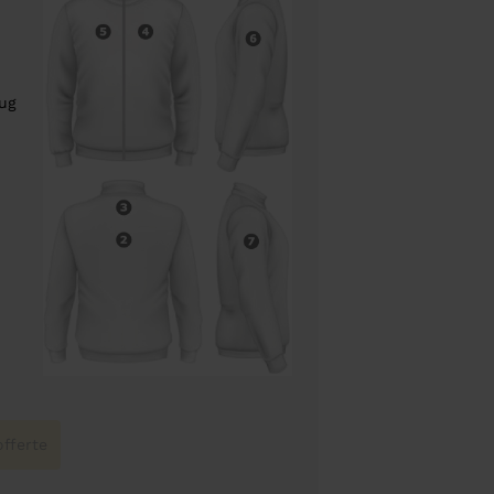
rug
fferte