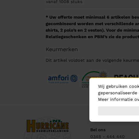
vanaf 1008
stuks
* Uw offerte moet minimaal 6 artikelen beva
gecombineerd worden met verschillende arti
shirts, 2 polo’s en 2 vesten). Voor de mini
Relatiegeschenken en PBM’s zie de product
Keurmerken
Dit artikel voldoet aan de volgende keurme
Wij gebruiken cook
gepersonaliseerde 
Meer informatie ov
Contact
Bel ons
0348 - 444 440