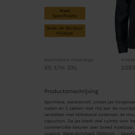
Maat
Specificatie
Druk- en Borduur
Prijslijst
Beschikbare maatrange
Artike
XS t/m 3XL
209
Productomschrijving
Sportieve, waterproof, unisex jas hoogwaa
naden en 2 zakken met rits aan de voorzijde
verstellen met klitteband onderaan de mo
capuchon. De jas biedt veel ruimte voor be
commerciële kleuren zeer breed inzetbaar.
coating. Waterdichtheid 3000mm. - Geschikt