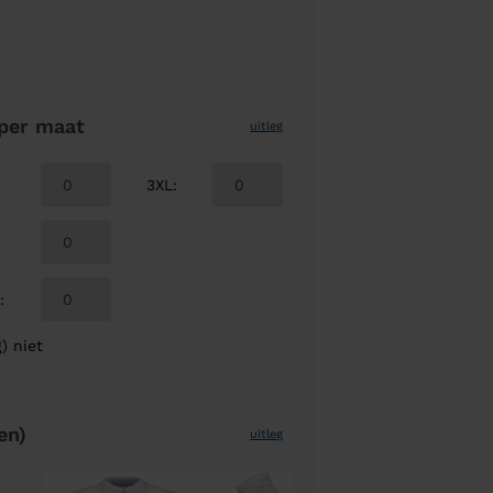
per maat
uitleg
3XL
:
L
:
) niet
en)
uitleg