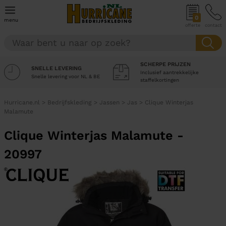
0
menu
offerte
contact
SCHERPE PRIJZEN
SNELLE LEVERING
Inclusief aantrekkelijke
Snelle levering voor NL & BE
staffelkortingen
Hurricane.nl
>
Bedrijfskleding
>
Jassen
>
Jas
>
Clique Winterjas
Malamute
Clique Winterjas Malamute -
20997