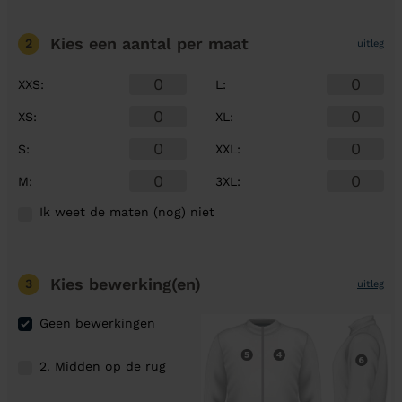
Kies een aantal
per maat
2
uitleg
XXS
:
L
:
XS
:
XL
:
S
:
XXL
:
M
:
3XL
:
Ik weet de maten (nog) niet
Kies bewerking(en)
3
uitleg
Geen bewerkingen
2. Midden op de rug