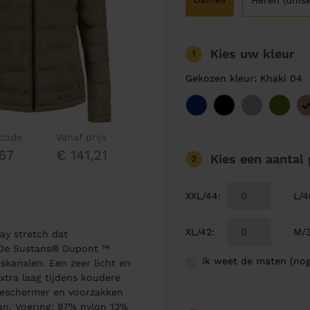
Heren (unise
Kies uw kleur
1
Gekozen kleur: Khaki 04
lcode
Vanaf prijs
67
€ 141,21
Kies een aantal
2
XXL/44
:
L/4
XL/42
:
M/
ay stretch dat
. De Sustans® Dupont ™
Ik weet de maten (nog
kanalen. Een zeer licht en
xtra laag tijdens koudere
nbeschermer en voorzakken
aan. Voering: 87% nylon 13%