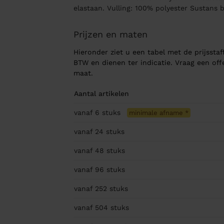
elastaan. Vulling: 100% polyester Sustans
Prijzen en maten
Hieronder ziet u een tabel met de prijsstaff
BTW en dienen ter indicatie. Vraag een of
maat.
Aantal artikelen
vanaf 6
stuks
minimale afname
*
vanaf 24
stuks
vanaf 48
stuks
vanaf 96
stuks
vanaf 252
stuks
vanaf 504
stuks