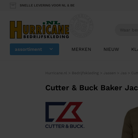
SNELLE LEVERING VOOR NL & BE
assortiment
MERKEN
NIEUW
KL
Hurricane.nl
>
Bedrijfskleding
>
Jassen
>
Jas
>
Cut
Cutter & Buck Baker Ja