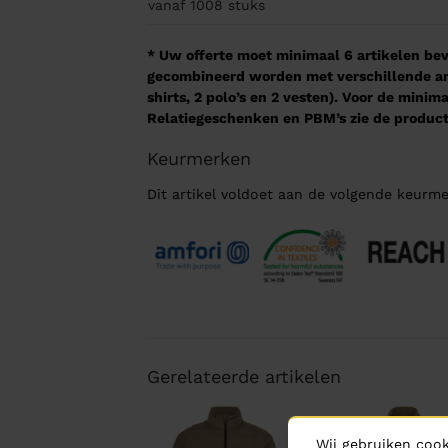
vanaf 1008
stuks
* Uw offerte moet minimaal 6 artikelen beva
gecombineerd worden met verschillende arti
shirts, 2 polo’s en 2 vesten). Voor de mini
Relatiegeschenken en PBM’s zie de product
Keurmerken
Dit artikel voldoet aan de volgende keurme
Gerelateerde artikelen
Wij gebruiken cook