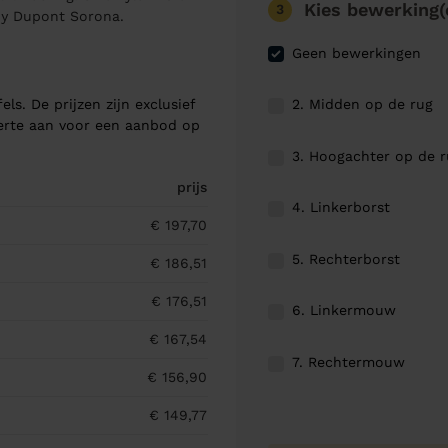
Kies bewerking(
3
 by Dupont Sorona.
Geen bewerkingen
2. Midden op de rug
els. De prijzen zijn exclusief
ferte aan voor een aanbod op
3. Hoogachter op de 
prijs
4. Linkerborst
€ 197,70
5. Rechterborst
€ 186,51
€ 176,51
6. Linkermouw
€ 167,54
7. Rechtermouw
€ 156,90
€ 149,77