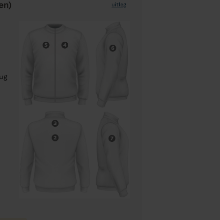
en)
uitleg
rug