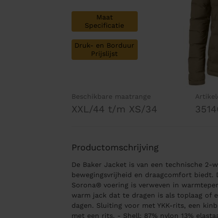
Maat
Specificatie
Druk- en Borduur
Prijslijst
Beschikbare maatrange
Artike
XXL/44 t/m XS/34
3514
Productomschrijving
De Baker Jacket is van een technische 2-w
bewegingsvrijheid en draagcomfort biedt
Sorona® voering is verweven in warmtepers
warm jack dat te dragen is als toplaag of e
dagen. Sluiting voor met YKK-rits, een ki
met een rits. - Shell: 87% nylon 13% elast