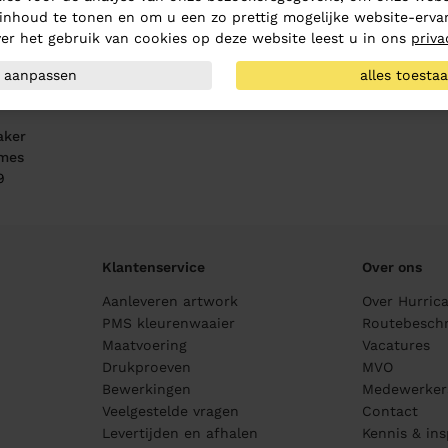
inhoud te tonen en om u een zo prettig mogelijke website-ervar
er het gebruik van cookies op deze website leest u in ons
priva
aanpassen
alles toesta
aker
mes
9
Klantenservice
Over ons
Aanleveren artwork
Over Hurric
PMS kleurenwaaier
Routebeschr
Maatvoering
Vacatures
Drukproeven
MVO
Bewerkingen
Medewerker
Veelgestelde vragen
Contact
Levertijden en afhalen
Kennis & ins