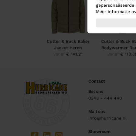
gepersonaliseerde 
Meer informatie ov
Cutter & Buck Baker
Cutter & Buck B
Jacket Heren
Bodywarmer Da
vanaf
€ 141.21
vanaf
€ 118.3
Contact
Bel ons
0348 - 444 440
Mail ons
info@hurricane.nl
Showroom