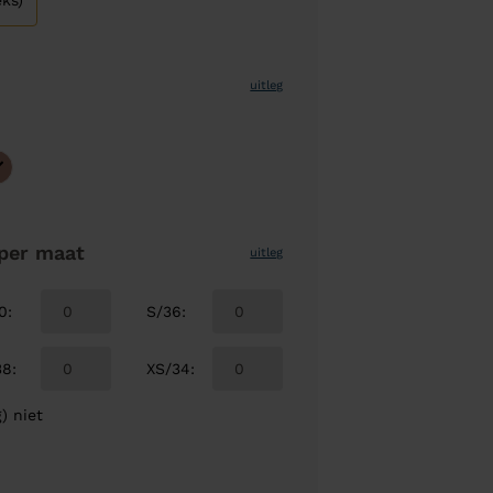
ks)
uitleg
per maat
uitleg
0
:
S/36
:
38
:
XS/34
:
) niet