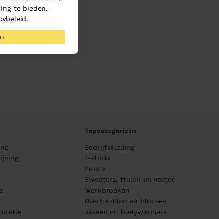
ing te bieden.
cybeleid
.
an
Topcategorieën
ane
Bedrijfskleding
ijving
T-shirts
Polo's
Sweaters, truien en vesten
s
Werkbroeken
Overhemden en blouses
piratie
Jassen en bodywarmers