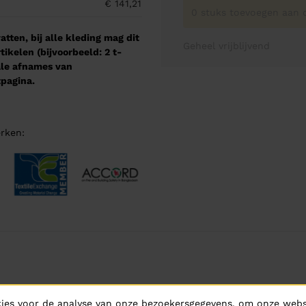
€ 141,21
0 stuks toevoegen aan o
tten, bij alle kleding mag dit
Geheel vrijblijvend
kelen (bijvoorbeeld: 2 t-
male afnames van
pagina.
rken:
ies voor de analyse van onze bezoekersgegevens, om onze websi