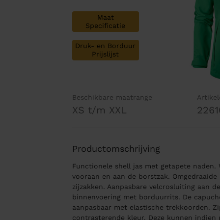
Maat
Specificatie
Druk- en Borduur
Prijslijst
Beschikbare maatrange
Artike
XS t/m XXL
2261
Productomschrijving
Functionele shell jas met getapete naden. W
vooraan en aan de borstzak. Omgedraaide n
zijzakken. Aanpasbare velcrosluiting aan 
binnenvoering met borduurrits. De capuch
aanpasbaar met elastische trekkoorden. Zip
contrasterende kleur. Deze kunnen indien