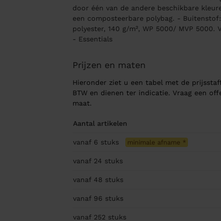
door één van de andere beschikbare kleuren.
een composteerbare polybag. - Buitenstof
polyester, 140 g/m², WP 5000/ MVP 5000. 
- Essentials
Prijzen en maten
Hieronder ziet u een tabel met de prijsstaff
BTW en dienen ter indicatie. Vraag een of
maat.
Aantal artikelen
vanaf 6
stuks
minimale afname
*
vanaf 24
stuks
vanaf 48
stuks
vanaf 96
stuks
vanaf 252
stuks