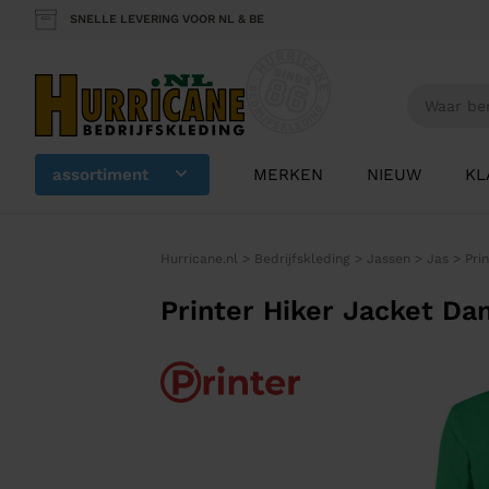
SNELLE LEVERING VOOR NL & BE
assortiment
MERKEN
NIEUW
KL
Hurricane.nl
>
Bedrijfskleding
>
Jassen
>
Jas
>
Pri
Printer Hiker Jacket D