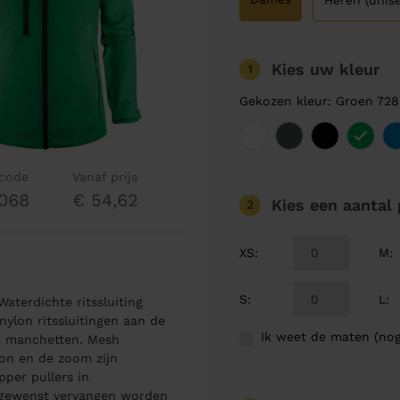
Heren (unise
Kies uw kleur
1
Gekozen kleur: Groen 728
lcode
Vanaf prijs
068
€ 54,62
Kies een aantal
2
XS
:
M
:
S
:
L
:
aterdichte ritssluiting
ylon ritssluitingen aan de
Ik weet de maten (nog
de manchetten. Mesh
on en de zoom zijn
per pullers in
 gewenst vervangen worden