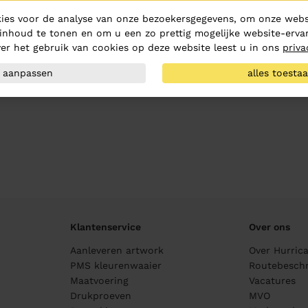
ies voor de analyse van onze bezoekersgegevens, om onze websi
inhoud te tonen en om u een zo prettig mogelijke website-ervar
er het gebruik van cookies op deze website leest u in ons
priva
aanpassen
alles toesta
Klantenservice
Over ons
Aanleveren artwork
Over Hurric
PMS kleurenwaaier
Routebeschr
Maatvoering
Vacatures
Drukproeven
MVO