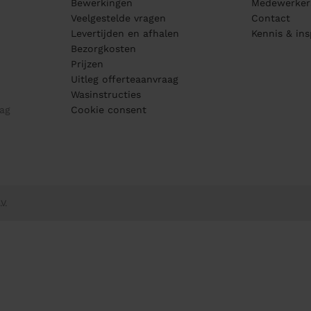
Bewerkingen
Medewerker
Veelgestelde vragen
Contact
Levertijden en afhalen
Kennis & ins
Bezorgkosten
Prijzen
Uitleg offerteaanvraag
Wasinstructies
ag
Cookie consent
V.