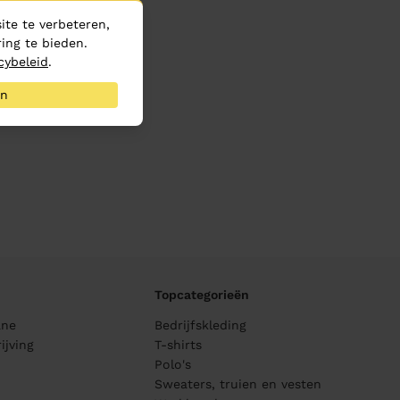
te te verbeteren,
ing te bieden.
cybeleid
.
an
Topcategorieën
ane
Bedrijfskleding
ijving
T-shirts
Polo's
Sweaters, truien en vesten