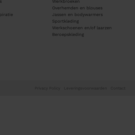
s
Werkbroeken
Overhemden en blouses
piratie
Jassen en bodywarmers
Sportkleding
Werkschoenen en/of laarzen
Beroepskleding
Privacy Policy
Leveringsvoorwaarden
Contact