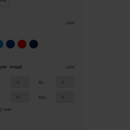
ks)
uitleg
per maat
uitleg
XL
:
XXL
:
) niet