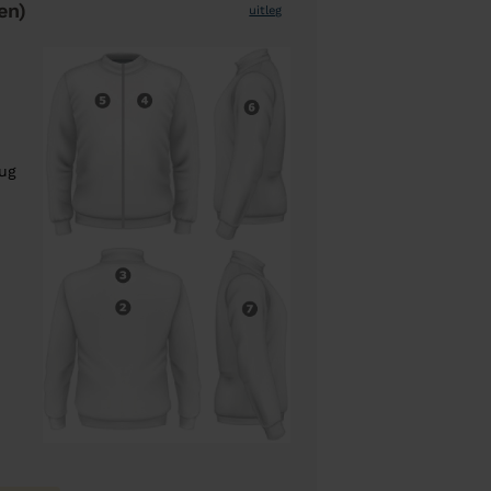
en)
uitleg
rug