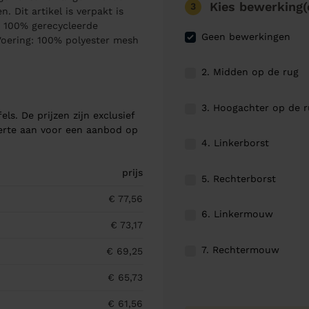
Kies bewerking(
3
 Dit artikel is verpakt is
: 100% gerecycleerde
Geen bewerkingen
Voering: 100% polyester mesh
2. Midden op de rug
3. Hoogachter op de 
els. De prijzen zijn exclusief
ferte aan voor een aanbod op
4. Linkerborst
prijs
5. Rechterborst
€ 77,56
6. Linkermouw
€ 73,17
7. Rechtermouw
€ 69,25
€ 65,73
€ 61,56