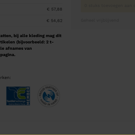
0 stuks toevoegen aan o
€ 57,88
Geheel vrijblijvend
€ 54,62
tten, bij alle kleding mag dit
kelen (bijvoorbeeld: 2 t-
male afnames van
pagina.
rken: