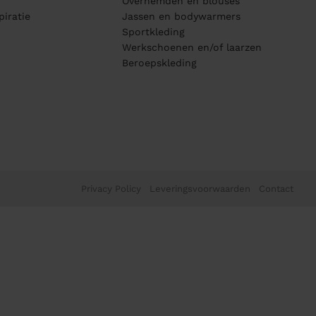
Overhemden en blouses
piratie
Jassen en bodywarmers
Sportkleding
Werkschoenen en/of laarzen
Beroepskleding
Privacy Policy
Leveringsvoorwaarden
Contact