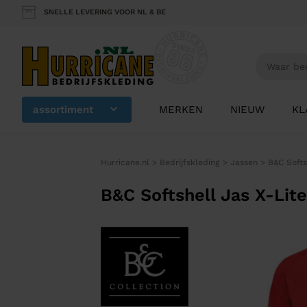
SNELLE LEVERING VOOR NL & BE
assortiment
MERKEN
NIEUW
KL
Hurricane.nl
>
Bedrijfskleding
>
Jassen
>
B&C Softs
B&C Softshell Jas X-Lit