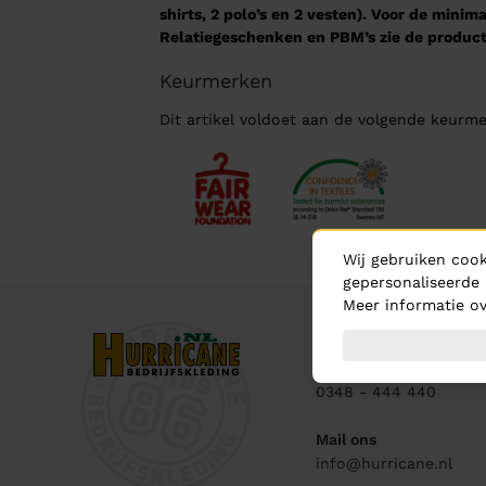
shirts, 2 polo’s en 2 vesten). Voor de mini
Relatiegeschenken en PBM’s zie de product
Keurmerken
Dit artikel voldoet aan de volgende keurme
Wij gebruiken cook
gepersonaliseerde 
Meer informatie ov
Contact
Bel ons
0348 - 444 440
Mail ons
info@hurricane.nl