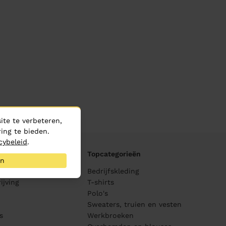
te te verbeteren,
ing te bieden.
cybeleid
.
Topcategorieën
an
ane
Bedrijfskleding
ijving
T-shirts
Polo's
Sweaters, truien en vesten
s
Werkbroeken