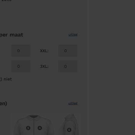
per maat
uitleg
XXL
:
3XL
:
) niet
en)
uitleg