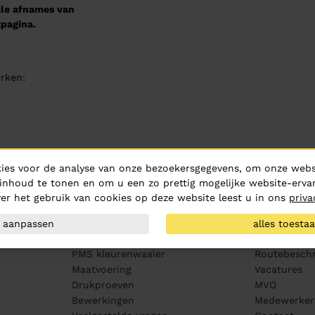
male afnames van
pagina.
rken:
ies voor de analyse van onze bezoekersgegevens, om onze websi
inhoud te tonen en om u een zo prettig mogelijke website-ervar
er het gebruik van cookies op deze website leest u in ons
priva
Klantenservice
Over ons
aanpassen
alles toesta
Aanleveren artwork
Over Hurric
PMS kleurenwaaier
Routebeschr
Maatvoering
Vacatures
Drukproeven
MVO
Bewerkingen
Medewerker