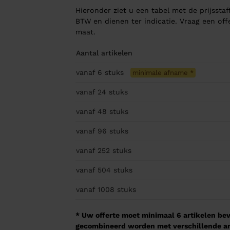
Hieronder ziet u een tabel met de prijsstaff
BTW en dienen ter indicatie. Vraag een of
maat.
Aantal artikelen
vanaf 6
stuks
minimale afname
*
vanaf 24
stuks
vanaf 48
stuks
vanaf 96
stuks
vanaf 252
stuks
vanaf 504
stuks
vanaf 1008
stuks
* Uw offerte moet minimaal 6 artikelen beva
gecombineerd worden met verschillende arti