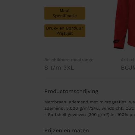
Maat
Specificatie
Druk- en Borduur
Prijslijst
Beschikbare maatrange
Artike
S t/m 3XL
BCJ
Productomschrijving
Membraan: ademend met microgaatjes, wat
ademend: 5.000 g/m²/24u, winddicht. Out:
- Softshell geweven (300 g/m²).In: 100% po
Prijzen en maten