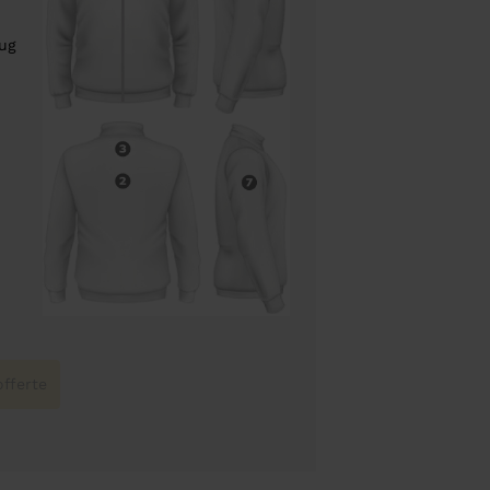
rug
fferte