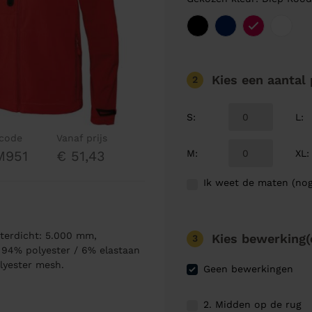
Kies een aantal
2
S
:
L
:
lcode
Vanaf prijs
M
:
XL
:
M951
€ 51,43
Ik weet de maten (nog
erdicht: 5.000 mm,
Kies bewerking(
3
 94% polyester / 6% elastaan
lyester mesh.
Geen bewerkingen
2. Midden op de rug