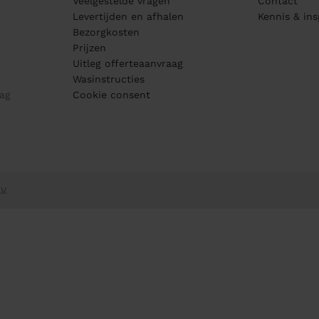
Veelgestelde vragen
Contact
Levertijden en afhalen
Kennis & ins
Bezorgkosten
Prijzen
Uitleg offerteaanvraag
Wasinstructies
ag
Cookie consent
V.