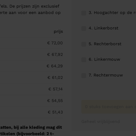
els. De prijzen zijn exclusief
3. Hoogachter op de 
ferte aan voor een aanbod op
4. Linkerborst
prijs
€ 72,00
5. Rechterborst
€ 67,92
6. Linkermouw
€ 64,29
7. Rechtermouw
€ 61,02
€ 57,14
€ 54,55
0 stuks toevoegen aan o
€ 51,43
Geheel vrijblijvend
tten, bij alle kleding mag dit
kelen (bijvoorbeeld: 2 t-