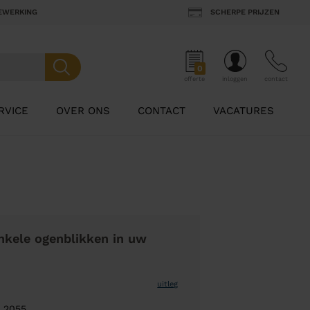
BEWERKING
SCHERPE PRIJZEN
0
offerte
inloggen
contact
RVICE
OVER ONS
CONTACT
VACATURES
nkele ogenblikken in uw
uitleg
d 2055