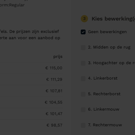
vorm:Regular
Kies bewerking(
3
els. De prijzen zijn exclusief
Geen bewerkingen
ferte aan voor een aanbod op
2. Midden op de rug
prijs
3. Hoogachter op de 
€ 115,00
4. Linkerborst
€ 111,29
€ 107,81
5. Rechterborst
€ 104,55
6. Linkermouw
€ 101,47
7. Rechtermouw
€ 98,57