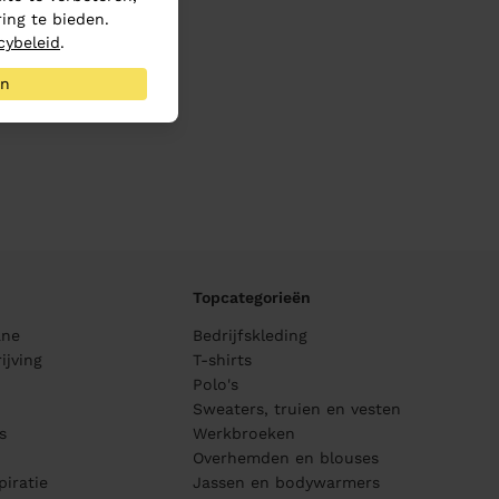
ing te bieden.
cybeleid
.
an
Topcategorieën
ane
Bedrijfskleding
ijving
T-shirts
Polo's
Sweaters, truien en vesten
s
Werkbroeken
Overhemden en blouses
piratie
Jassen en bodywarmers