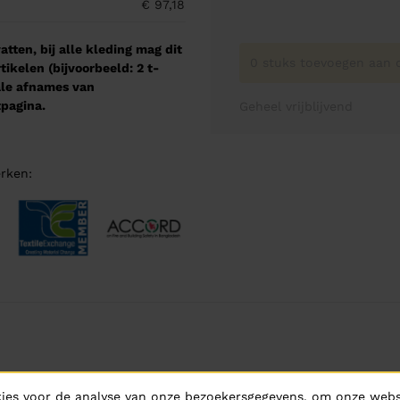
€ 97,18
tten, bij alle kleding mag dit
0 stuks toevoegen aan o
kelen (bijvoorbeeld: 2 t-
male afnames van
pagina.
Geheel vrijblijvend
rken:
ies voor de analyse van onze bezoekersgegevens, om onze websi