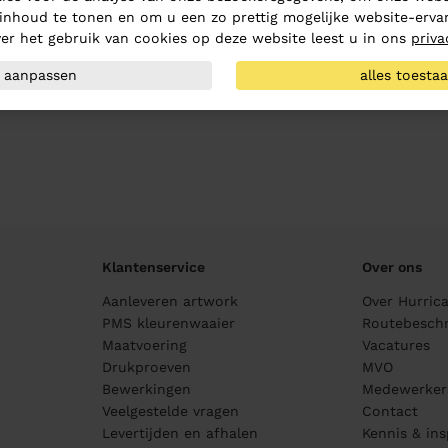
inhoud te tonen en om u een zo prettig mogelijke website-ervar
er het gebruik van cookies op deze website leest u in ons
priva
aanpassen
alles toesta
Klantenservice
Over ons
Aanleveren artwork
Over Hurric
PMS kleurenwaaier
Routebeschr
Maatvoering
Vacatures
Drukproeven
MVO
Bewerkingen
Medewerker
Veelgestelde vragen
Contact
Levertijden en afhalen
Kennis & ins