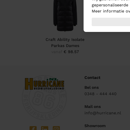
gepersonaliseerde 
Meer informatie ov
Craft Ability Isolate
Parkas Dames
vanaf
€ 98.57
Contact
Bel ons
0348 - 444 440
Mail ons
info@hurricane.nl
Showroom