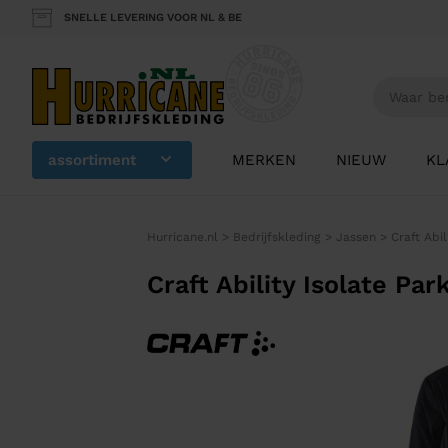
SNELLE LEVERING VOOR NL & BE
assortiment
MERKEN
NIEUW
KL
Hurricane.nl
>
Bedrijfskleding
>
Jassen
>
Craft Abi
Craft Ability Isolate Pa