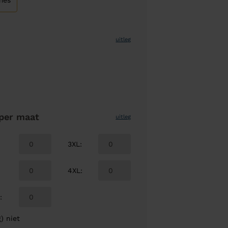
mes
uitleg
per maat
uitleg
3XL
:
4XL
:
L
:
) niet