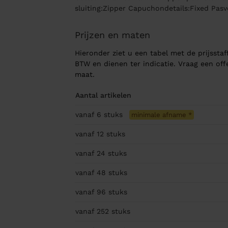
sluiting:Zipper Capuchondetails:Fixed Pas
Prijzen en maten
Hieronder ziet u een tabel met de prijsstaff
BTW en dienen ter indicatie. Vraag een of
maat.
Aantal artikelen
vanaf 6
stuks
minimale afname
*
vanaf 12
stuks
vanaf 24
stuks
vanaf 48
stuks
vanaf 96
stuks
vanaf 252
stuks