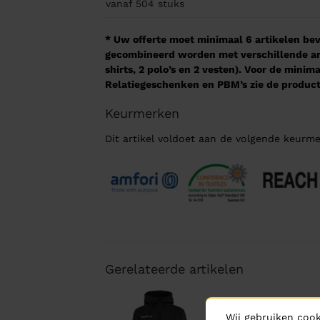
vanaf 504
stuks
* Uw offerte moet minimaal 6 artikelen beva
gecombineerd worden met verschillende arti
shirts, 2 polo’s en 2 vesten). Voor de mini
Relatiegeschenken en PBM’s zie de product
Keurmerken
Dit artikel voldoet aan de volgende keurme
Gerelateerde artikelen
Wij gebruiken cook