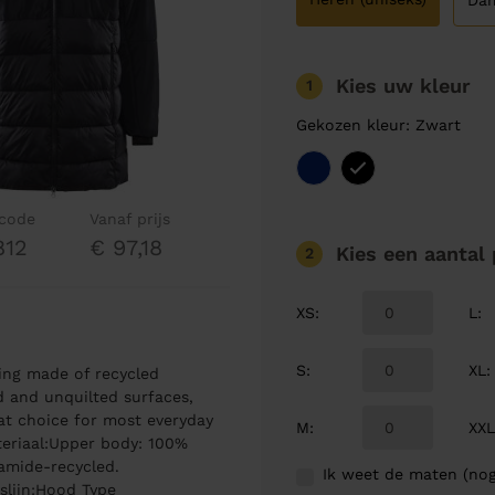
Da
Kies uw kleur
1
Gekozen kleur: Zwart
lcode
Vanaf prijs
812
€ 97,18
Kies een aantal
2
XS
:
L
:
S
:
XL
:
ing made of recycled
d and unquilted surfaces,
at choice for most everyday
M
:
XX
ateriaal:Upper body: 100%
amide-recycled.
Ik weet de maten (nog
slijn:Hood Type