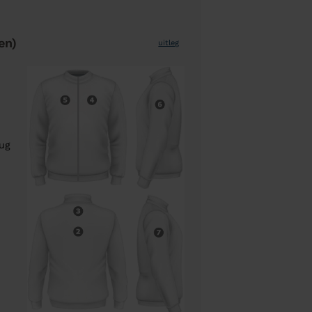
en)
uitleg
rug