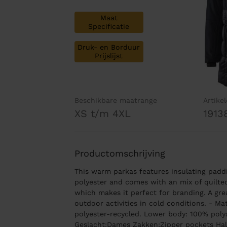
Maat
Specificatie
Druk- en Borduur
Prijslijst
Beschikbare maatrange
Artike
XS t/m 4XL
1913
Productomschrijving
This warm parkas features insulating padd
polyester and comes with an mix of quilte
which makes it perfect for branding. A gre
outdoor activities in cold conditions. - M
polyester-recycled. Lower body: 100% poly
Geslacht:Dames Zakken:Zipper pockets Hal