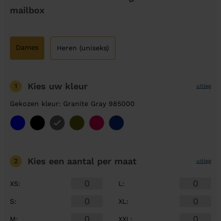
mailbox
Dames
Heren (uniseks)
Kies uw kleur
1
uitleg
Gekozen kleur: Granite Gray 985000
Kies een aantal
per maat
2
uitleg
XS
:
L
:
S
:
XL
:
M
:
XXL
: