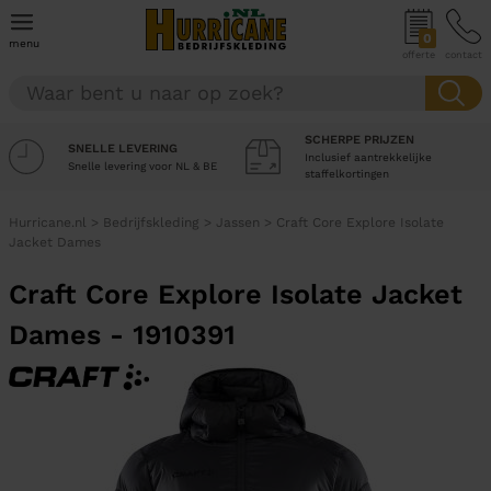
0
menu
offerte
contact
SCHERPE PRIJZEN
SNELLE LEVERING
Inclusief aantrekkelijke
Snelle levering voor NL & BE
staffelkortingen
Hurricane.nl
>
Bedrijfskleding
>
Jassen
>
Craft Core Explore Isolate
Jacket Dames
Craft Core Explore Isolate Jacket
Dames - 1910391