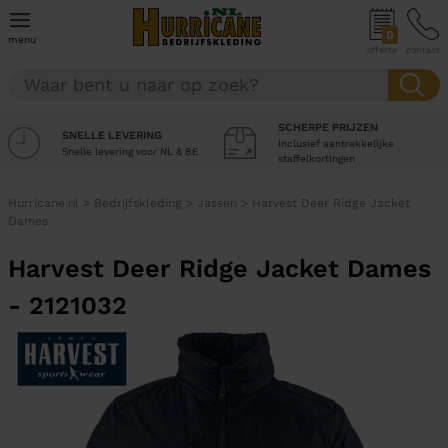
0
menu
offerte
contact
SCHERPE PRIJZEN
SNELLE LEVERING
Inclusief aantrekkelijke
Snelle levering voor NL & BE
staffelkortingen
Hurricane.nl
>
Bedrijfskleding
>
Jassen
>
Harvest Deer Ridge Jacket
Dames
Harvest Deer Ridge Jacket Dames
- 2121032