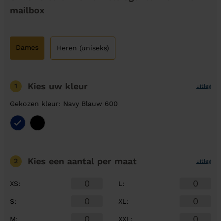
mailbox
Dames
Heren (uniseks)
Kies uw kleur
1
uitleg
Gekozen kleur: Navy Blauw 600
Kies een aantal
per maat
2
uitleg
XS
:
L
:
S
:
XL
:
M
:
XXL
: