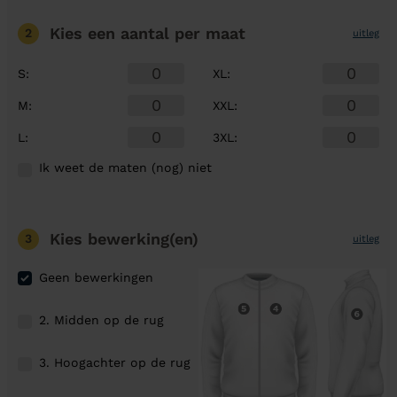
Kies een aantal
per maat
2
uitleg
S
:
XL
:
M
:
XXL
:
L
:
3XL
:
Ik weet de maten (nog) niet
Kies bewerking(en)
3
uitleg
Geen bewerkingen
2. Midden op de rug
3. Hoogachter op de rug