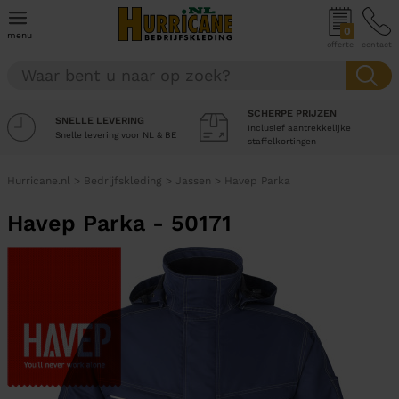
0
menu
offerte
contact
SCHERPE PRIJZEN
SNELLE LEVERING
Inclusief aantrekkelijke
Snelle levering voor NL & BE
staffelkortingen
Hurricane.nl
>
Bedrijfskleding
>
Jassen
>
Havep Parka
Havep Parka - 50171