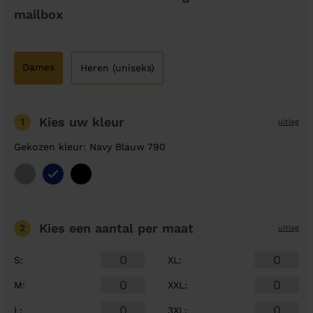
mailbox
Dames
Heren (uniseks)
Kies uw kleur
1
uitleg
Gekozen kleur: Navy Blauw 790
Kies een aantal
per maat
2
uitleg
S
:
XL
:
M
:
XXL
:
L
:
3XL
: