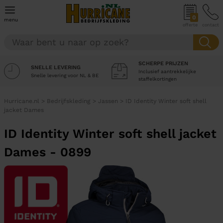
0
menu
offerte
contact
SCHERPE PRIJZEN
SNELLE LEVERING
Inclusief aantrekkelijke
Snelle levering voor NL & BE
staffelkortingen
Hurricane.nl
>
Bedrijfskleding
>
Jassen
>
ID Identity Winter soft shell
jacket Dames
ID Identity Winter soft shell jacket
Dames - 0899