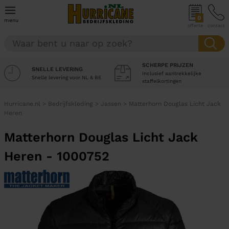
0
menu
offerte
contact
SCHERPE PRIJZEN
SNELLE LEVERING
Inclusief aantrekkelijke
Snelle levering voor NL & BE
staffelkortingen
Hurricane.nl
>
Bedrijfskleding
>
Jassen
>
Matterhorn Douglas Licht Jack
Heren
Matterhorn Douglas Licht Jack
Heren - 1000752